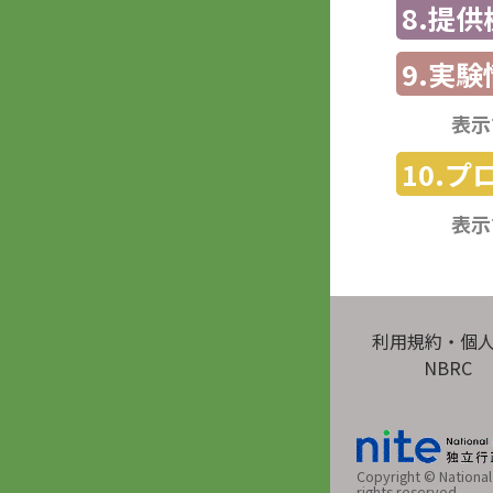
8.提
9.実験
表示
10.
表示
利用規約・個
NBRC
Copyright © National 
rights reserved.