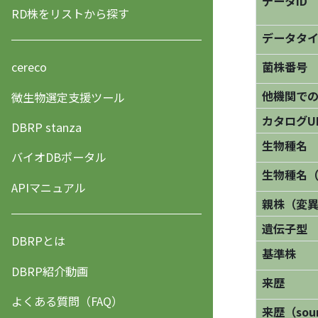
データID
RD株をリストから探す
データタ
菌株番号
cereco
他機関で
微生物選定支援ツール
カタログU
DBRP stanza
生物種名
バイオDBポータル
生物種名
APIマニュアル
親株（変
遺伝子型
DBRPとは
基準株
DBRP紹介動画
来歴
よくある質問（FAQ）
来歴（sourc