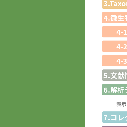
3.Ta
4.微
4-
4-
4-
5.文献
6.解
表示
7.コ