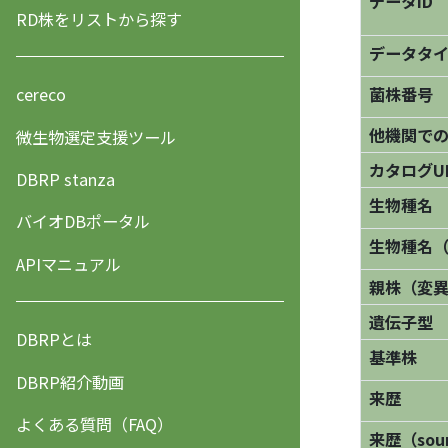
データID
RD株をリストから探す
データタ
菌株番号
cereco
他機関で
微生物選定支援ツール
カタログU
DBRP stanza
生物種名
バイオDBポータル
生物種名
APIマニュアル
親株（変
遺伝子型
DBRPとは
基準株
DBRP紹介動画
来歴
よくある質問（FAQ）
来歴（sourc