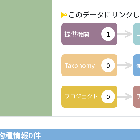
このデータにリンクし
提供機関
1
Taxonomy
0
プロジェクト
0
生物種情報
0件