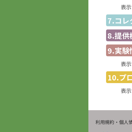
表示
7.コ
8.提
9.実験
表示
10.
表示
利用規約・個人