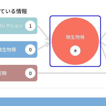
ている情報
コレクション
1
微生物株
微生物種
0
＊
実験
0