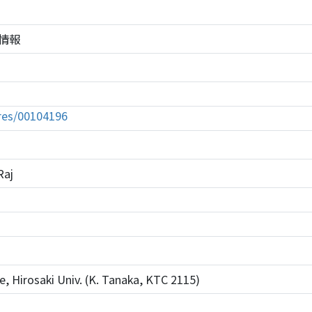
の株情報
tures/00104196
Raj
ce, Hirosaki Univ. (K. Tanaka, KTC 2115)