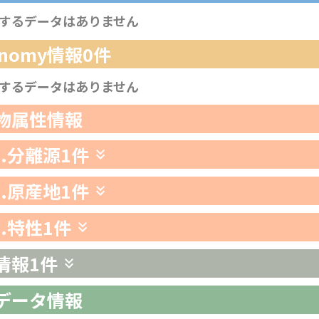
するデータはありません
xonomy情報
0件
するデータはありません
生物属性情報
1.分離源
1件
2.原産地
1件
3.特性
1件
情報
1件
析データ情報