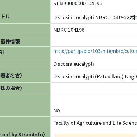
STNB0000000104196
イトル
Discosia eucalypti NBRC 104196
NBRC 104196
の菌株情報
http://purl.jp/bio/103/nite/nbrc/cul
RL
Discosia eucalypti
（著者名含）
Discosia eucalypti (Patouillard) Nag 
異株の場合）
No
Faculty of Agriculture and Life Scien
ed by StrainInfo）