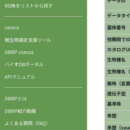
データID
RD株をリストから探す
データタ
菌株番号
cereco
他機関で
微生物選定支援ツール
カタログU
DBRP stanza
生物種名
バイオDBポータル
生物種名
APIマニュアル
親株（変
遺伝子型
DBRPとは
基準株
DBRP紹介動画
来歴
よくある質問（FAQ）
来歴（sourc