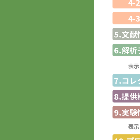
4-
4-
5.文献
6.解
表示
7.コ
8.提
9.実験
表示