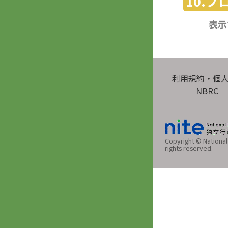
10.
表示
利用規約・個
NBRC
Copyright © National 
rights reserved.