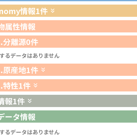
xonomy情報
1件
生物属性情報
1.分離源
0件
するデータはありません
2.原産地
1件
3.特性
1件
情報
1件
析データ情報
するデータはありません