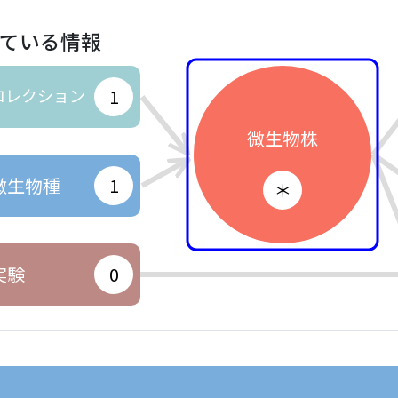
ている情報
コレクション
1
微生物株
微生物種
1
＊
実験
0