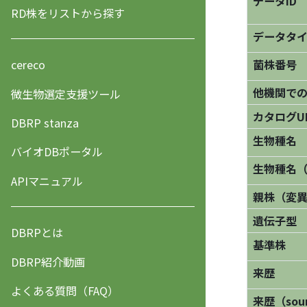
データID
RD株をリストから探す
データタ
菌株番号
cereco
他機関で
微生物選定支援ツール
カタログU
DBRP stanza
生物種名
バイオDBポータル
生物種名
APIマニュアル
親株（変
遺伝子型
DBRPとは
基準株
DBRP紹介動画
来歴
よくある質問（FAQ）
来歴（sourc