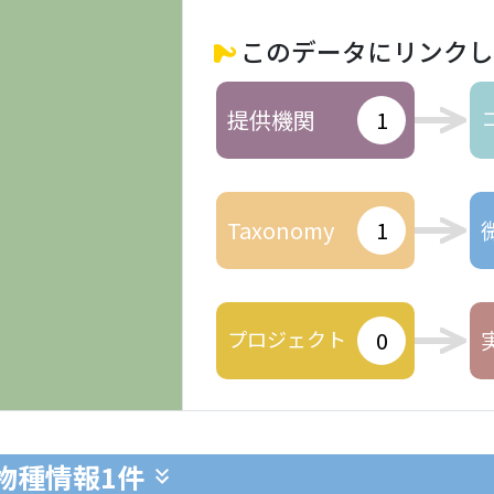
このデータにリンクし
提供機関
1
Taxonomy
1
プロジェクト
0
生物種情報
1件