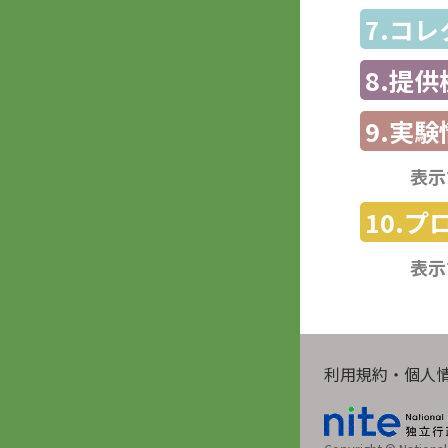
7.コ
8.提
9.実験
表示
10.
表示
利用規約・個人