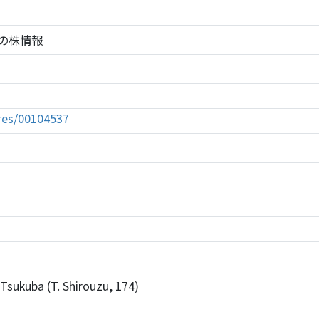
537の株情報
tures/00104537
Tsukuba (T. Shirouzu, 174)