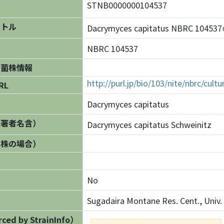
STNB0000000104537
イトル
Dacrymyces capitatus NBRC 104
NBRC 104537
の菌株情報
http://purl.jp/bio/103/nite/nbrc/cul
RL
Dacrymyces capitatus
（著者名含）
Dacrymyces capitatus Schweinitz
異株の場合）
No
Sugadaira Montane Res. Cent., Univ. 
ed by StrainInfo）