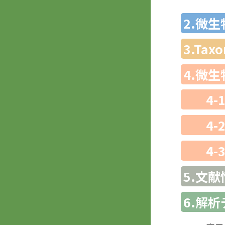
2.微
3.Ta
4.微
4-
4-
4-
5.文献
6.解