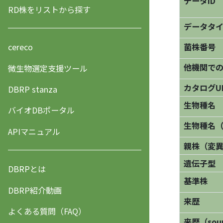
データID
RD株をリストから探す
データタ
菌株番号
cereco
他機関で
微生物選定支援ツール
カタログU
DBRP stanza
生物種名
バイオDBポータル
生物種名
APIマニュアル
親株（変
遺伝子型
DBRPとは
基準株
DBRP紹介動画
来歴
よくある質問（FAQ）
来歴（sourc