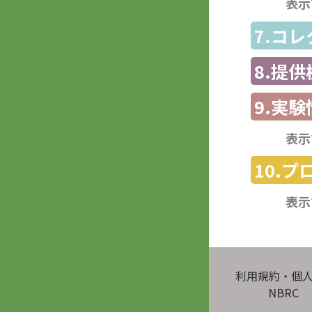
表示
7.コ
8.提
9.実験
表示
10.
表示
利用規約・個
NBRC