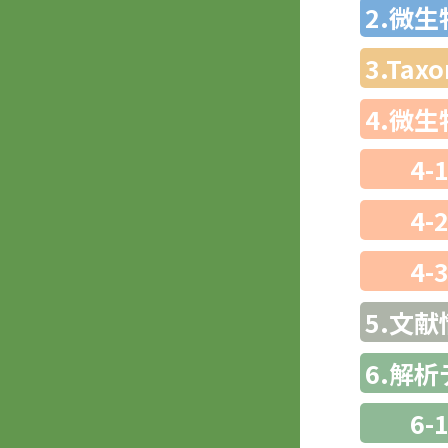
2.微
3.Ta
4.微
4-
4-
4-
5.文献
6.解
6-