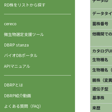
データID
RD株をリストから探す
データタ
菌株番号
cereco
他機関で
微生物選定支援ツール
DBRP stanza
カタログU
バイオDBポータル
生物種名
APIマニュアル
生物種名
親株（変
DBRPとは
遺伝子型
DBRP紹介動画
基準株
よくある質問（FAQ）
来歴