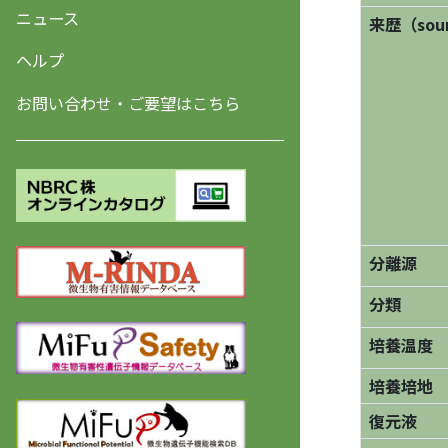
ニュース
来歴（sourc
ヘルプ
お問い合わせ・ご要望はこちら
分離源
分類
培養温度
培養培地
復元液