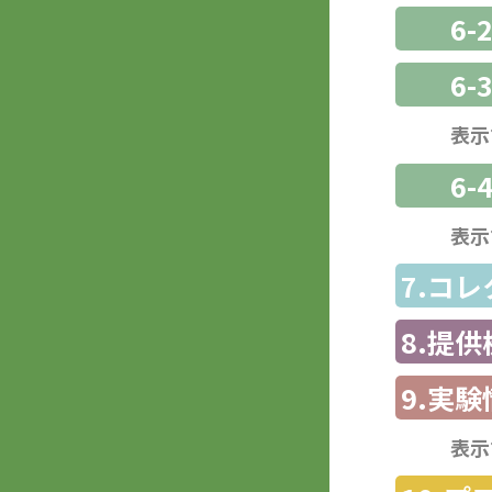
6-
6
表示
6-
表示
7.コ
8.提
9.実験
表示