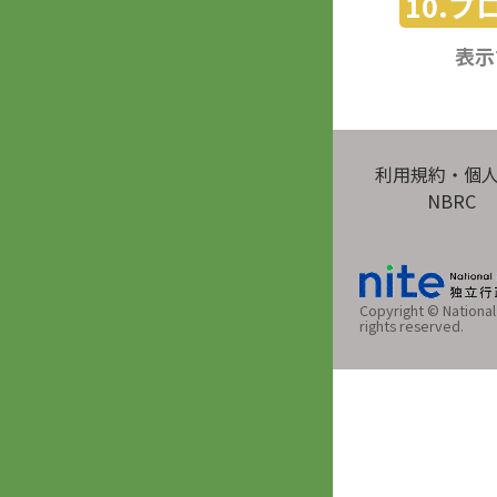
10.
表示
利用規約・個
NBRC
Copyright © National 
rights reserved.