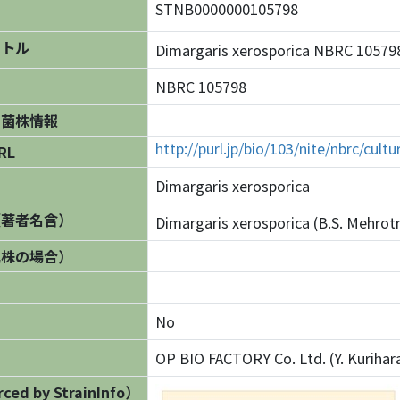
STNB0000000105798
イトル
Dimargaris xerosporica NBRC 10
NBRC 105798
の菌株情報
http://purl.jp/bio/103/nite/nbrc/cul
RL
Dimargaris xerosporica
（著者名含）
Dimargaris xerosporica (B.S. Mehrotr
異株の場合）
No
OP BIO FACTORY Co. Ltd. (Y. Kuriha
ed by StrainInfo）