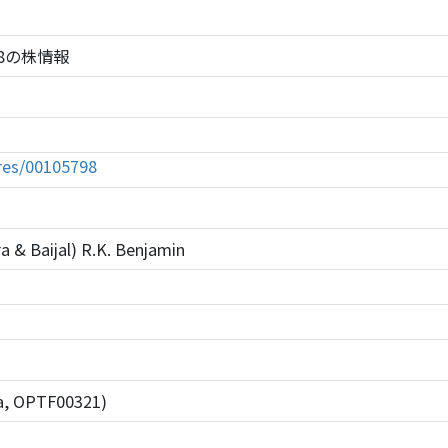
5798の株情報
tures/00105798
a & Baijal) R.K. Benjamin
ra, OPTF00321)