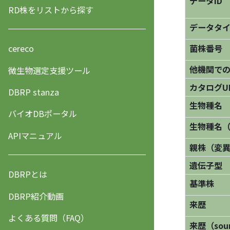
データID
RD株をリストから探す
データタ
菌株番号
cereco
他機関で
微生物選定支援ツール
カタログU
DBRP stanza
生物種名
バイオDBポータル
生物種名
APIマニュアル
親株（変
遺伝子型
DBRPとは
基準株
DBRP紹介動画
来歴
よくある質問（FAQ）
来歴（sourc