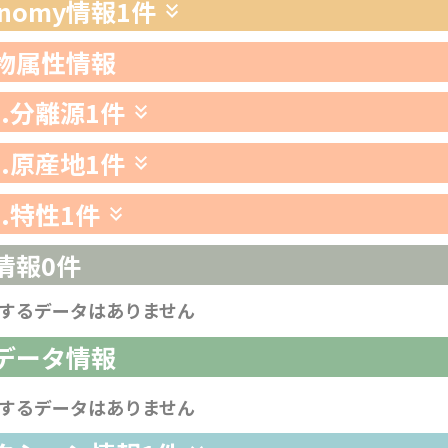
xonomy情報
1件
生物属性情報
1.分離源
1件
2.原産地
1件
3.特性
1件
情報
0件
するデータはありません
析データ情報
するデータはありません