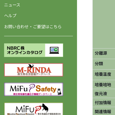
ニュース
ヘルプ
お問い合わせ・ご要望はこちら
分離源
分類
培養温度
培養培地
復元液
付加情報
関連情報