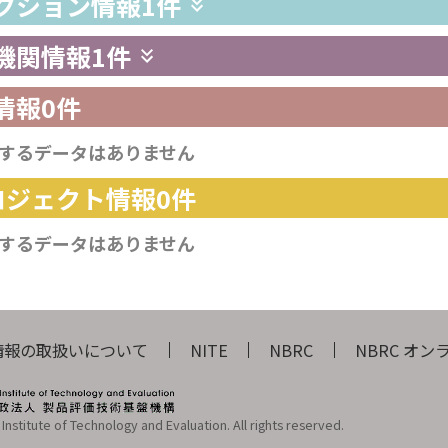
レクション情報
1件
供機関情報
1件
情報
0件
するデータはありません
プロジェクト情報
0件
するデータはありません
情報の取扱いについて
NITE
NBRC
NBRC オ
Institute of Technology and Evaluation. All rights reserved.