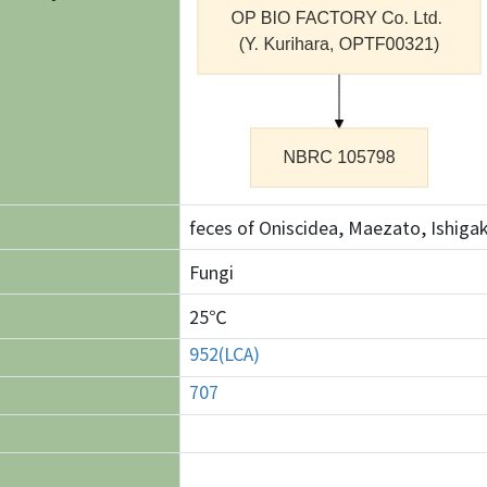
feces of Oniscidea, Maezato, Ishigak
Fungi
25℃
952(LCA)
707