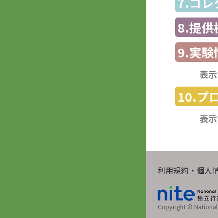
7.コ
8.提
9.実験
表示
10.
表示
利用規約・個人
Copyright © National 