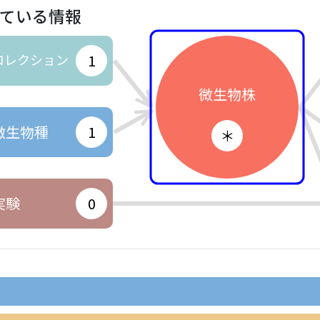
ている情報
コレクション
1
微生物株
微生物種
1
＊
実験
0