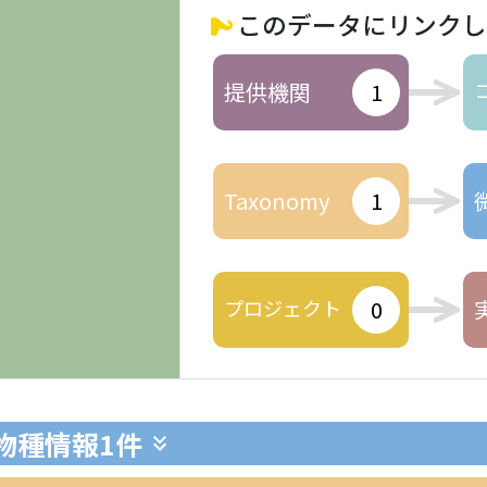
このデータにリンクし
提供機関
1
Taxonomy
1
プロジェクト
0
生物種情報
1件