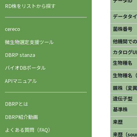
データID
RD株をリストから探す
データタ
菌株番号
cereco
他機関で
微生物選定支援ツール
カタログU
DBRP stanza
生物種名
バイオDBポータル
生物種名
APIマニュアル
親株（変
遺伝子型
DBRPとは
基準株
DBRP紹介動画
来歴
よくある質問（FAQ）
来歴（sourc