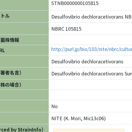
STNB0000000105815
イトル
Desulfovibrio dechloracetivoran
NBRC 105815
の菌株情報
http://purl.jp/bio/103/nite/nbrc/cul
RL
Desulfovibrio dechloracetivorans
（著者名含）
Desulfovibrio dechloracetivorans Sun
異株の場合）
No
NITE (K. Mori, Mic13c06)
ed by StrainInfo）