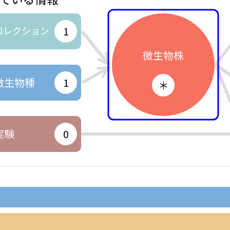
コレクション
1
微生物株
微生物種
1
＊
実験
0