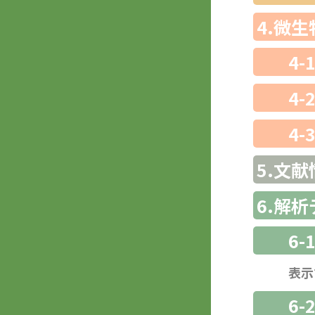
4.微
4-
4-
4-
5.文献
6.解
6-
表示
6-