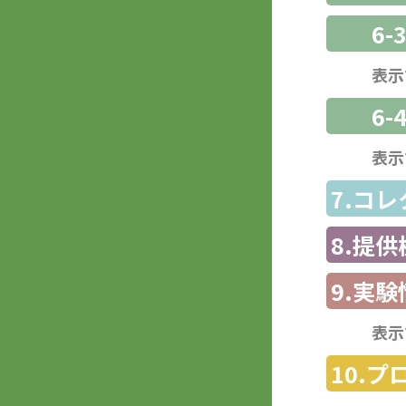
6
表示
6-
表示
7.コ
8.提
9.実験
表示
10.