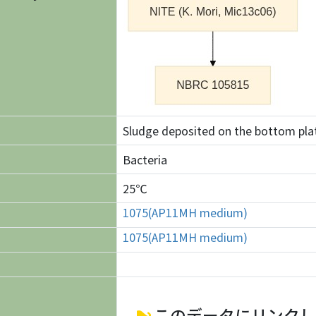
Sludge deposited on the bottom plat
Bacteria
25℃
1075(AP11MH medium)
1075(AP11MH medium)
このデータにリンクし