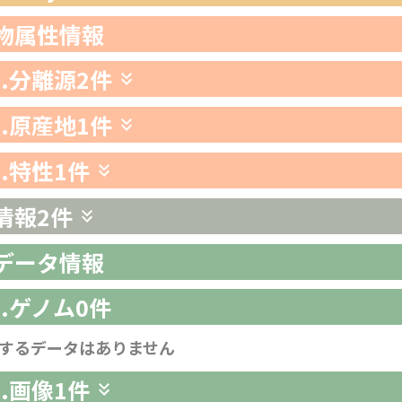
生物属性情報
1.分離源
2件
2.原産地
1件
3.特性
1件
情報
2件
析データ情報
1.ゲノム
0件
するデータはありません
2.画像
1件