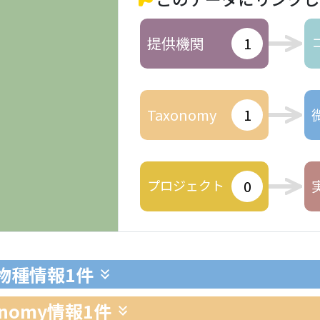
提供機関
1
Taxonomy
1
プロジェクト
0
生物種情報
1件
xonomy情報
1件