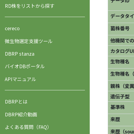
データID
RD株をリストから探す
データタ
菌株番号
cereco
他機関で
微生物選定支援ツール
カタログU
DBRP stanza
生物種名
バイオDBポータル
生物種名
APIマニュアル
親株（変
遺伝子型
DBRPとは
基準株
DBRP紹介動画
来歴
よくある質問（FAQ）
来歴（sourc