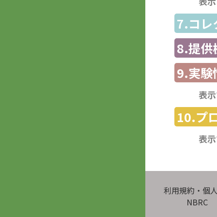
表示
7.コ
8.提
9.実験
表示
10.
表示
利用規約・個
NBRC