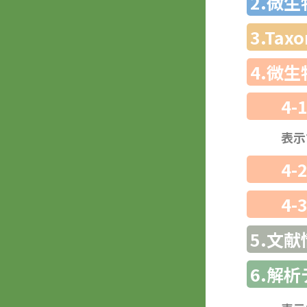
2.微
3.Ta
4.微
4-
表示
4-
4-
5.文献
6.解