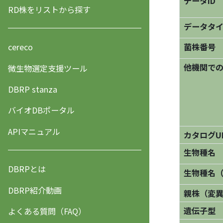
データID
RD株をリストから探す
データタ
菌株番号
cereco
他機関で
微生物選定支援ツール
DBRP stanza
バイオDBポータル
APIマニュアル
カタログU
生物種名
DBRPとは
生物種名
DBRP紹介動画
親株（変
遺伝子型
よくある質問（FAQ）