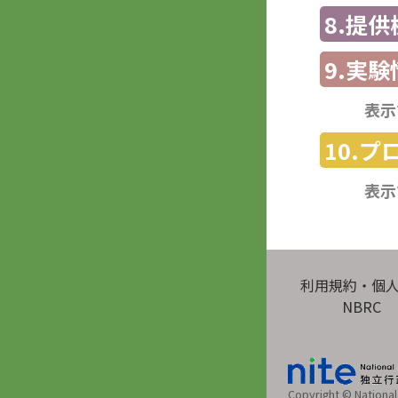
8.提
9.実験
表示
10.
表示
利用規約・個
NBRC
Copyright © National 