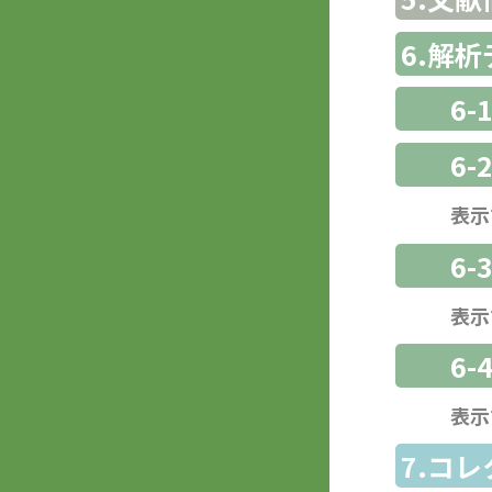
6.解
6-
6-
表示
6
表示
6-
表示
7.コ