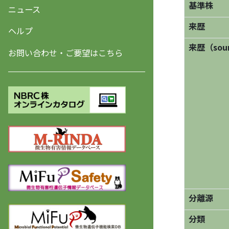
基準株
ニュース
来歴
ヘルプ
来歴（sourc
お問い合わせ・ご要望はこちら
分離源
分類