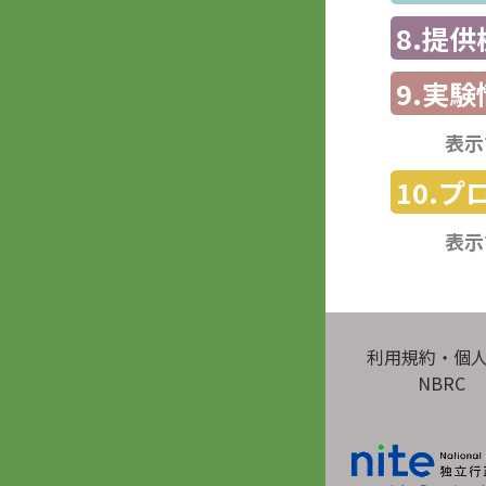
8.提
9.実験
表示
10.
表示
利用規約・個
NBRC