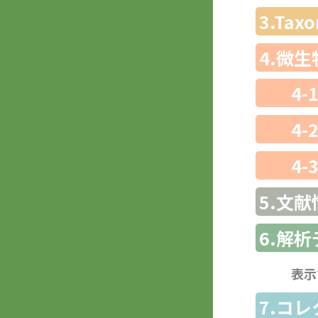
3.Ta
4.微
4-
4-
4-
5.文献
6.解
表示
7.コ