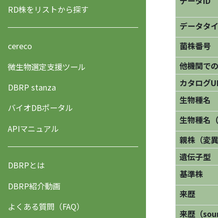
データID
RD株をリストから探す
データタ
菌株番号
cereco
他機関で
微生物選定支援ツール
カタログU
DBRP stanza
生物種名
バイオDBポータル
生物種名
APIマニュアル
親株（変
遺伝子型
DBRPとは
基準株
DBRP紹介動画
来歴
よくある質問（FAQ）
来歴（sourc