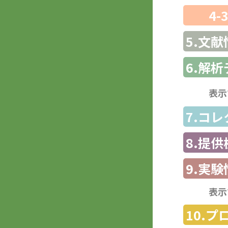
4-
5.文献
6.解
表示
7.コ
8.提
9.実験
表示
10.