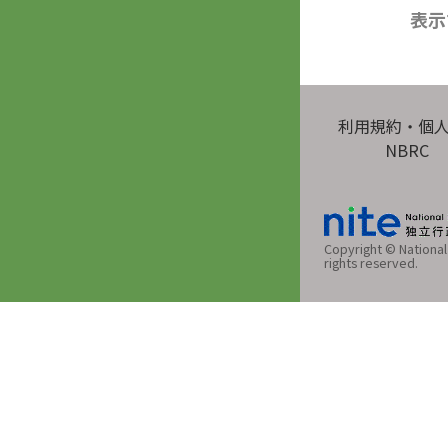
表示
利用規約・個
NBRC
Copyright © National 
rights reserved.