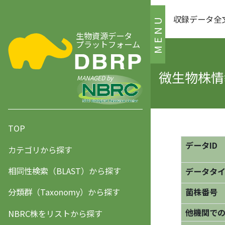
収録データ全
MENU
生物資源データ
プラットフォーム
微生物株情報
MANAGED by
TOP
データID
カテゴリから探す
相同性検索（BLAST）から探す
データタ
分類群（Taxonomy）から探す
菌株番号
他機関で
NBRC株をリストから探す