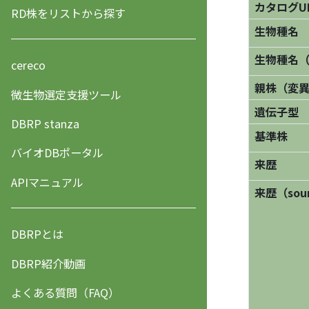
カタログU
RD株をリストから探す
生物種名
生物種名
cereco
親株（変
微生物選定支援ツール
遺伝子型
DBRP stanza
基準株
バイオDBポータル
来歴
APIマニュアル
来歴（sourc
DBRPとは
DBRP紹介動画
よくある質問（FAQ）