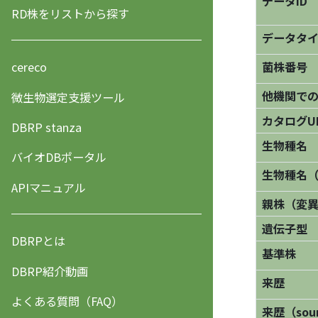
データID
RD株をリストから探す
データタ
菌株番号
cereco
他機関で
微生物選定支援ツール
カタログU
DBRP stanza
生物種名
バイオDBポータル
生物種名
APIマニュアル
親株（変
遺伝子型
DBRPとは
基準株
DBRP紹介動画
来歴
よくある質問（FAQ）
来歴（sourc