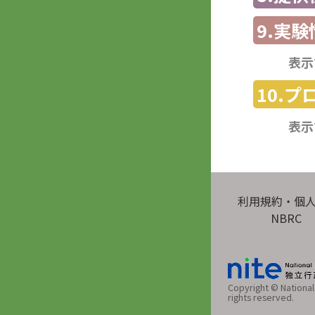
9.実験
表示
10.
表示
利用規約・個
NBRC
Copyright © National 
rights reserved.