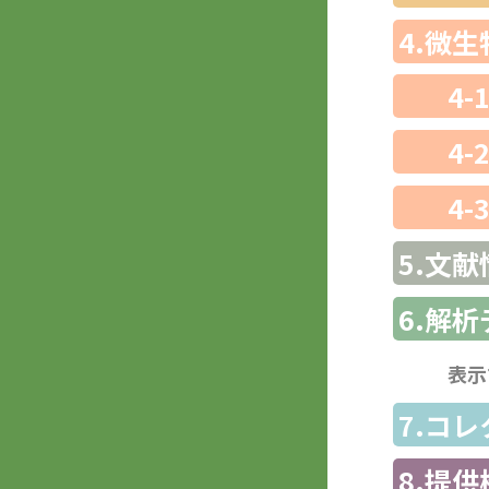
4.微
4-
4-
4-
5.文献
6.解
表示
7.コ
8.提