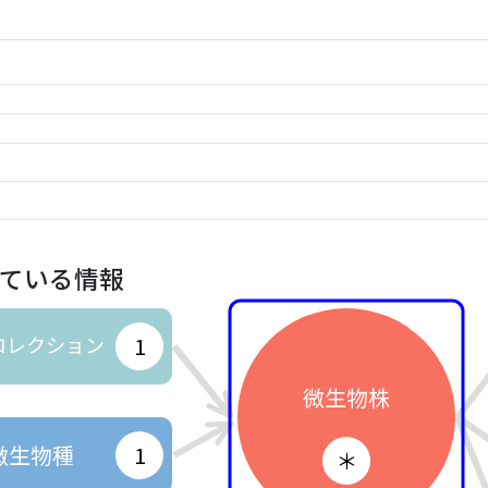
ている情報
コレクション
1
微生物株
微生物種
1
＊