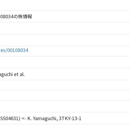
C 108034の株情報
tures/00108034
uchi et al.
SS04631) <- K. Yamaguchi, 3TKY-13-1