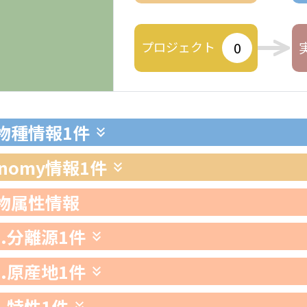
プロジェクト
0
生物種情報
1件
xonomy情報
1件
生物属性情報
1.分離源
1件
2.原産地
1件
3.特性
1件