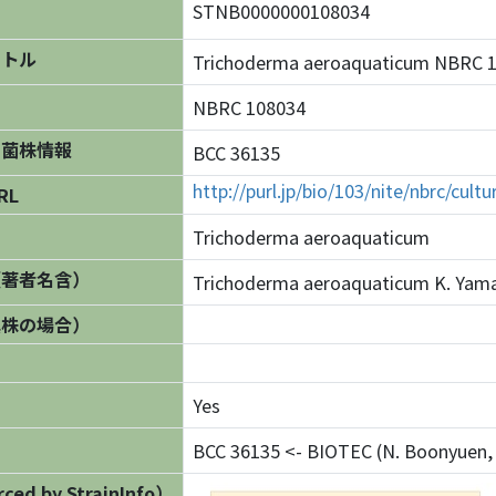
STNB0000000108034
イトル
Trichoderma aeroaquaticum NBR
NBRC 108034
の菌株情報
BCC 36135
http://purl.jp/bio/103/nite/nbrc/cul
RL
Trichoderma aeroaquaticum
（著者名含）
Trichoderma aeroaquaticum K. Yamag
異株の場合）
Yes
BCC 36135 <- BIOTEC (N. Boonyuen, 
ed by StrainInfo）