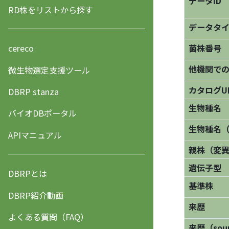
データID
RD株をリストから探す
データタ
菌株番号
cereco
他機関で
微生物選定支援ツール
カタログU
DBRP stanza
生物種名
バイオDBポータル
生物種名
APIマニュアル
親株（変
遺伝子型
DBRPとは
基準株
DBRP紹介動画
来歴
よくある質問（FAQ）
来歴（sourc