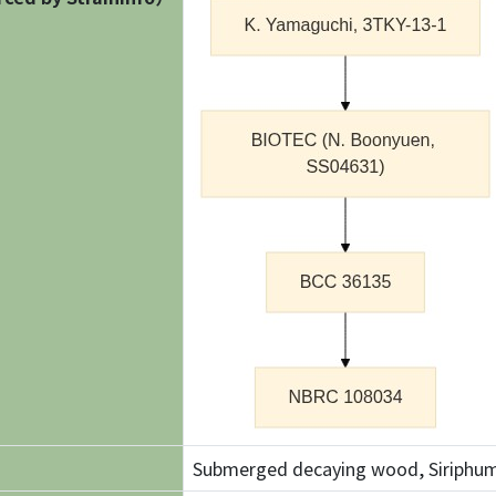
Submerged decaying wood, Siriphum 