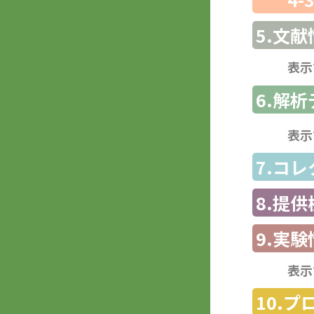
5.文献
表示
6.解
表示
7.コ
8.提
9.実験
表示
10.