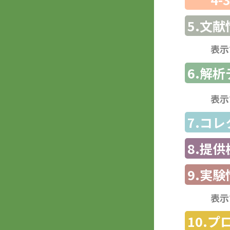
5.文献
表示
6.解
表示
7.コ
8.提
9.実験
表示
10.