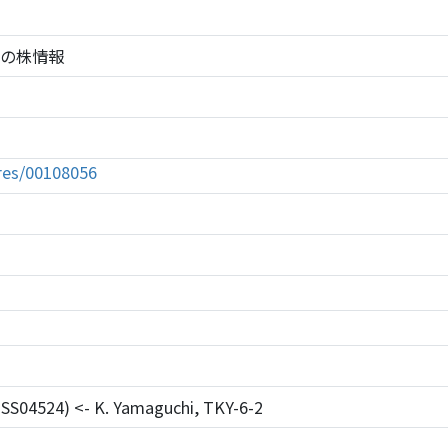
056の株情報
tures/00108056
SS04524) <- K. Yamaguchi, TKY-6-2