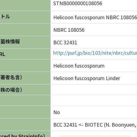
STNB0000000108056
イトル
Helicoon fuscosporum NBRC 108
NBRC 108056
の菌株情報
BCC 32431
http://purl.jp/bio/103/nite/nbrc/cul
RL
Helicoon fuscosporum
（著者名含）
Helicoon fuscosporum Linder
異株の場合）
No
BCC 32431 <- BIOTEC (N. Boonyuen, 
ed by StrainInfo）