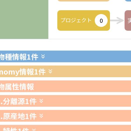
プロジェクト
0
生物種情報
1件
xonomy情報
1件
生物属性情報
1.分離源
1件
2.原産地
1件
3.特性
1件