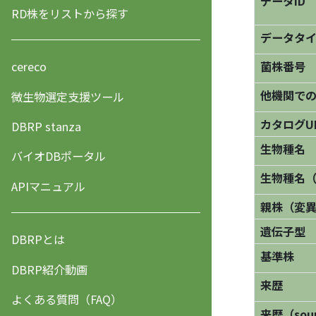
データID
RD株をリストから探す
データタ
菌株番号
cereco
他機関で
微生物選定支援ツール
カタログU
DBRP stanza
生物種名
バイオDBポータル
生物種名
APIマニュアル
親株（変
遺伝子型
DBRPとは
基準株
DBRP紹介動画
来歴
よくある質問（FAQ）
来歴（sourc