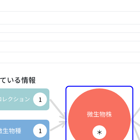
ている情報
コレクション
1
微生物株
微生物種
1
＊