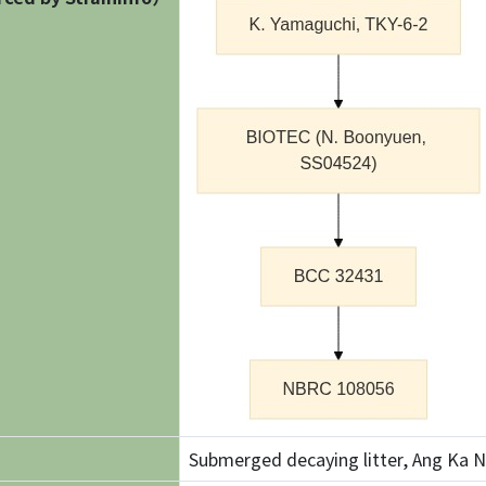
Submerged decaying litter, Ang Ka N