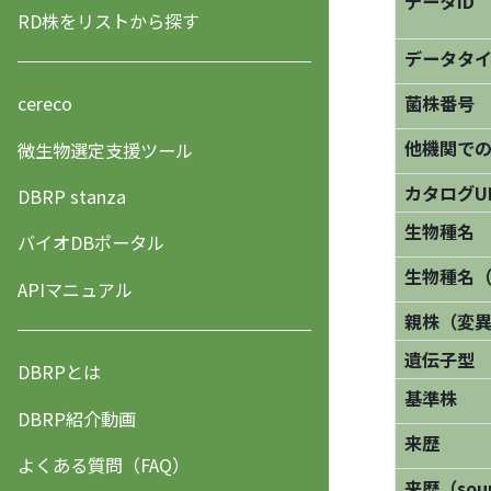
データID
RD株をリストから探す
データタ
菌株番号
cereco
他機関で
微生物選定支援ツール
カタログU
DBRP stanza
生物種名
バイオDBポータル
生物種名
APIマニュアル
親株（変
遺伝子型
DBRPとは
基準株
DBRP紹介動画
来歴
よくある質問（FAQ）
来歴（sourc