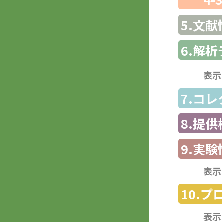
5.文献
6.解
表示
7.コ
8.提
9.実験
表示
10.
表示