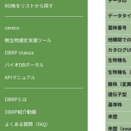
データID
RD株をリストから探す
データタ
菌株番号
cereco
他機関で
微生物選定支援ツール
カタログU
DBRP stanza
生物種名
バイオDBポータル
生物種名
APIマニュアル
親株（変
遺伝子型
DBRPとは
基準株
DBRP紹介動画
来歴
よくある質問（FAQ）
来歴（sourc