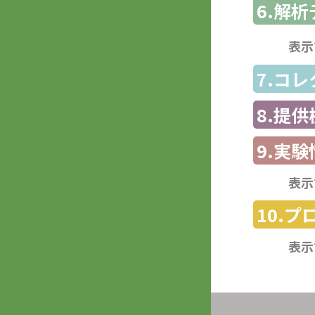
6.解
表示
7.コ
8.提
9.実験
表示
10.
表示