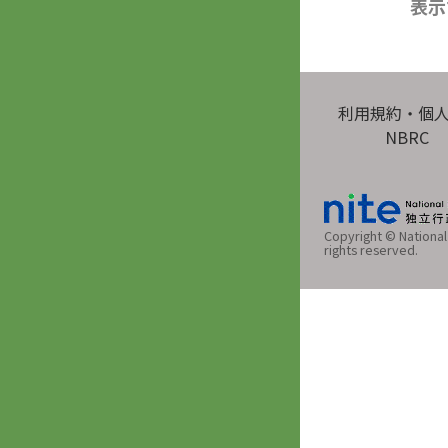
表示
利用規約・個
NBRC
Copyright © National 
rights reserved.