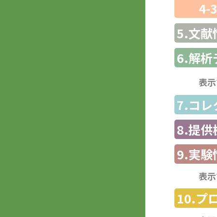
4-
5.文献
6.解
表示
7.コ
8.提
9.実験
表示
10.