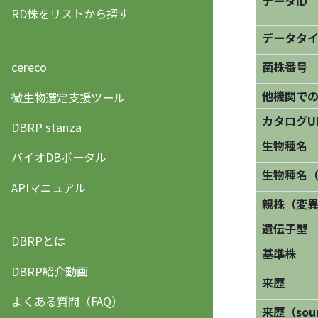
データID
RD株をリストから探す
データタ
菌株番号
cereco
他機関で
微生物選定支援ツール
カタログU
DBRP stanza
生物種名
バイオDBポータル
生物種名
APIマニュアル
親株（変
遺伝子型
DBRPとは
基準株
DBRP紹介動画
来歴
よくある質問（FAQ）
来歴（sourc