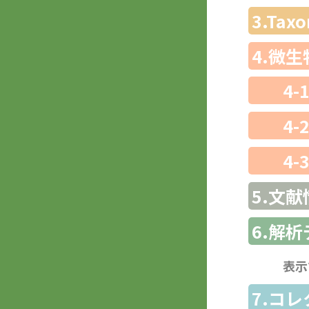
3.Ta
4.微
4-
4-
4-
5.文献
6.解
表示
7.コ