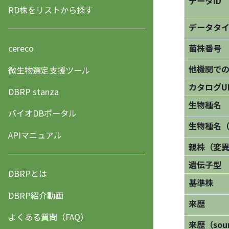
データID
RD株をリストから探す
データタ
菌株番号
cereco
他機関で
微生物選定支援ツール
カタログU
DBRP stanza
生物種名
バイオDBポータル
生物種名
APIマニュアル
親株（変
遺伝子型
DBRPとは
基準株
DBRP紹介動画
来歴
よくある質問（FAQ）
来歴（sourc