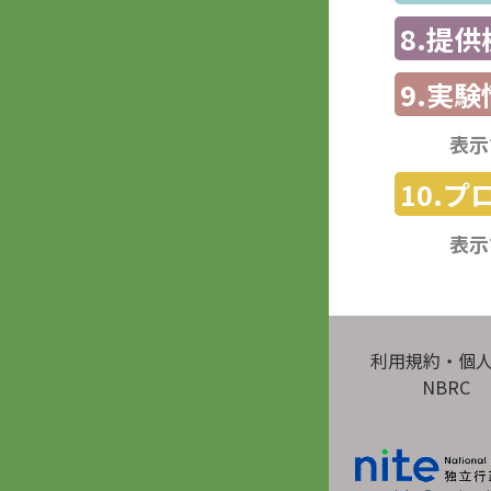
8.提
9.実験
表示
10.
表示
利用規約・個
NBRC