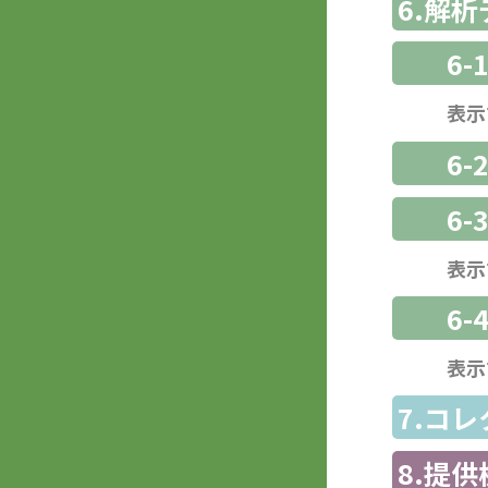
6.解
6-
表示
6-
6
表示
6-
表示
7.コ
8.提