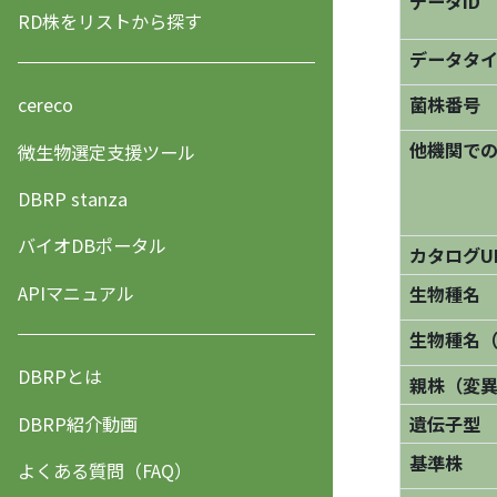
データID
RD株をリストから探す
データタ
菌株番号
cereco
他機関で
微生物選定支援ツール
DBRP stanza
バイオDBポータル
カタログU
APIマニュアル
生物種名
生物種名
DBRPとは
親株（変
DBRP紹介動画
遺伝子型
基準株
よくある質問（FAQ）