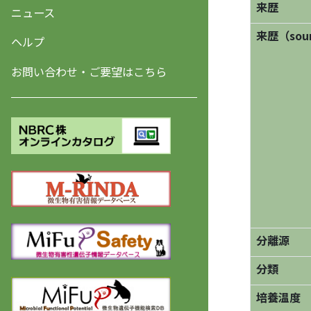
来歴
ニュース
来歴（sourc
ヘルプ
お問い合わせ・ご要望はこちら
分離源
分類
培養温度