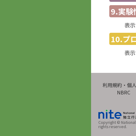
9.実験
表示
10.
表示
利用規約・個
NBRC
Copyright © National 
rights reserved.