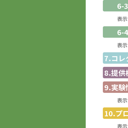
6
表示
6-
表示
7.コ
8.提
9.実験
表示
10.
表示