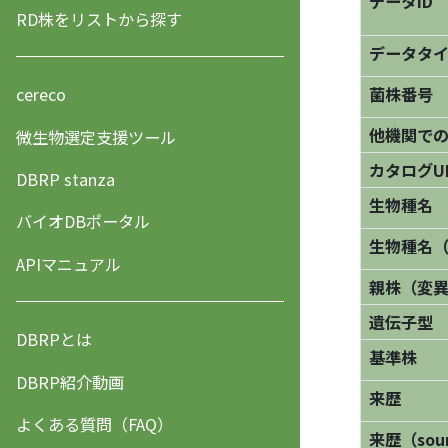
データID
RD株をリストから探す
データタ
菌株番号
cereco
他機関で
微生物選定支援ツール
カタログU
DBRP stanza
生物種名
バイオDBポータル
生物種名
APIマニュアル
親株（変
遺伝子型
DBRPとは
基準株
DBRP紹介動画
来歴
よくある質問（FAQ）
来歴（sourc