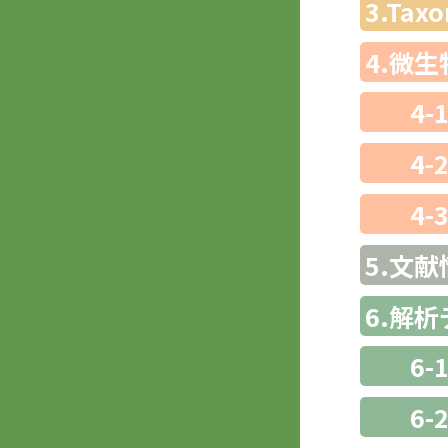
3.Ta
4.微
4-
4-
4-
5.文献
6.解
6-
6-