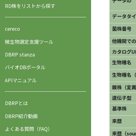
データID
RD株をリストから探す
データタ
菌株番号
cereco
他機関で
微生物選定支援ツール
カタログU
DBRP stanza
生物種名
バイオDBポータル
生物種名
APIマニュアル
親株（変
遺伝子型
DBRPとは
基準株
DBRP紹介動画
来歴
よくある質問（FAQ）
来歴（sourc