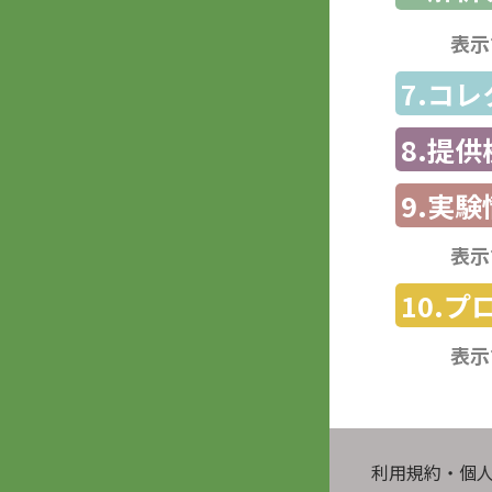
表示
7.コ
8.提
9.実験
表示
10.
表示
利用規約・個