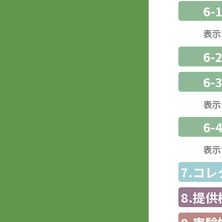
6-
表示
6-
6
表示
6-
表示
7.コ
8.提