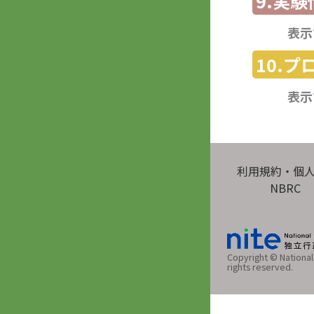
9.実験
表示
10.
表示
利用規約・個
NBRC
Copyright © National 
rights reserved.