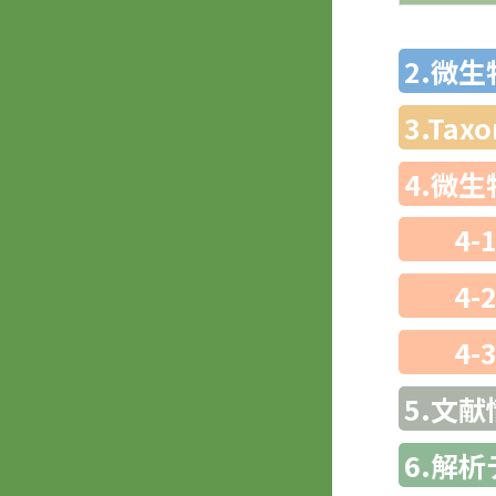
2.微
3.Ta
4.微
4-
4-
4-
5.文献
6.解