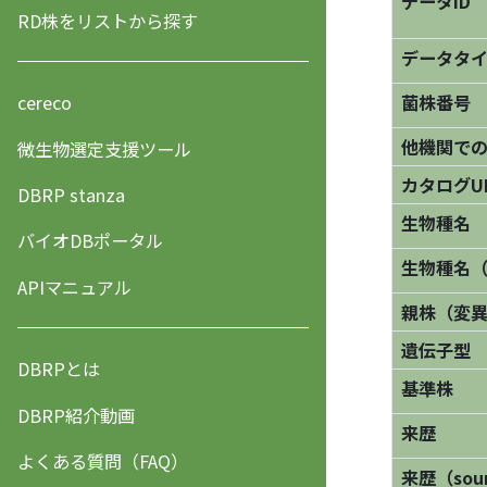
データID
RD株をリストから探す
データタ
菌株番号
cereco
他機関で
微生物選定支援ツール
カタログU
DBRP stanza
生物種名
バイオDBポータル
生物種名
APIマニュアル
親株（変
遺伝子型
DBRPとは
基準株
DBRP紹介動画
来歴
よくある質問（FAQ）
来歴（sourc