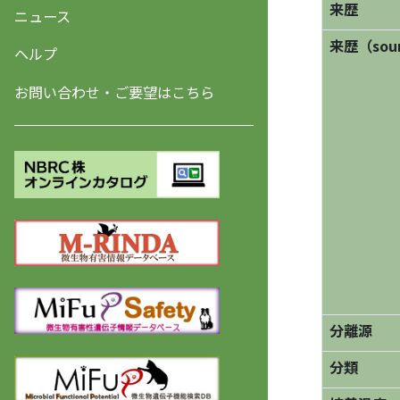
来歴
ニュース
来歴（sourc
ヘルプ
お問い合わせ・ご要望はこちら
分離源
分類