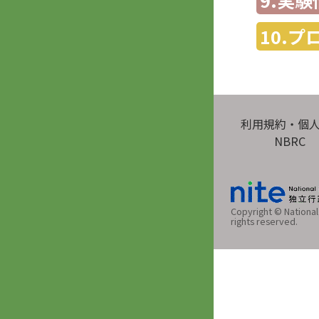
10.
利用規約・個
NBRC
Copyright © National 
rights reserved.