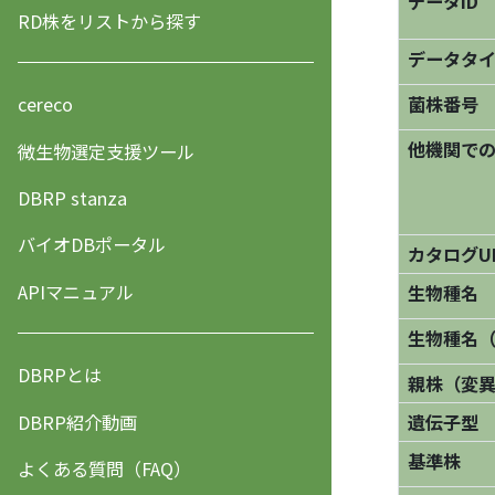
データID
RD株をリストから探す
データタ
菌株番号
cereco
他機関で
微生物選定支援ツール
DBRP stanza
バイオDBポータル
カタログU
APIマニュアル
生物種名
生物種名
DBRPとは
親株（変
DBRP紹介動画
遺伝子型
基準株
よくある質問（FAQ）