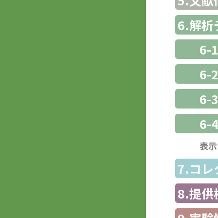
5.文献
6.解
6-
6-
6
6-
表示
7.コ
8.提
9.実験