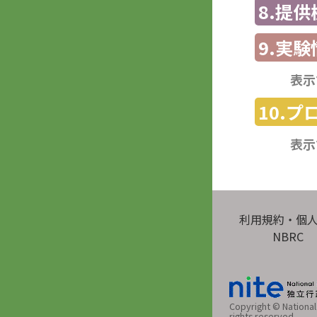
8.提
9.実験
表示
10.
表示
利用規約・個
NBRC
Copyright © National 
rights reserved.