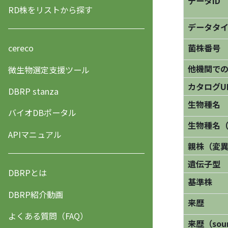
データID
RD株をリストから探す
データタ
菌株番号
cereco
他機関で
微生物選定支援ツール
カタログU
DBRP stanza
生物種名
バイオDBポータル
生物種名
APIマニュアル
親株（変
遺伝子型
DBRPとは
基準株
DBRP紹介動画
来歴
よくある質問（FAQ）
来歴（sourc