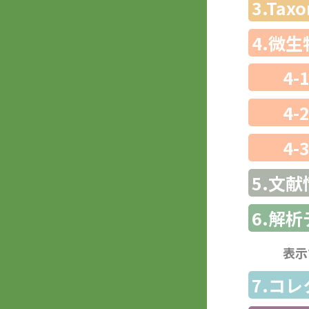
3.Ta
4.微
4-
4-
4-
5.文献
6.解
表示
7.コ