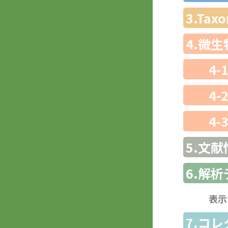
3.Ta
4.微
4-
4-
4-
5.文献
6.解
表示
7.コ