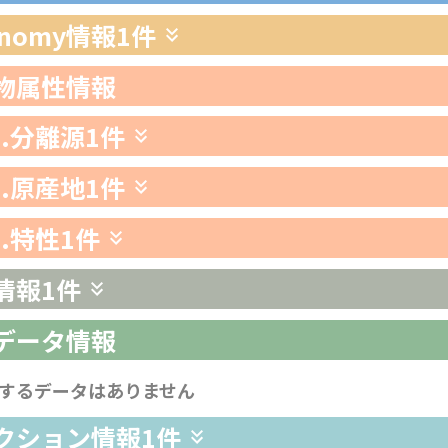
xonomy情報
1件
生物属性情報
1.分離源
1件
2.原産地
1件
3.特性
1件
情報
1件
析データ情報
するデータはありません
レクション情報
1件