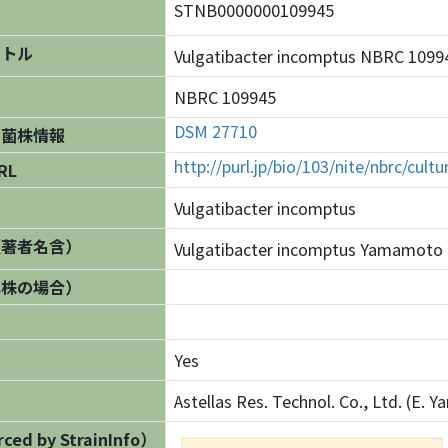
STNB0000000109945
イトル
Vulgatibacter incomptus NBRC 1
NBRC 109945
DSM 27710
の菌株情報
http://purl.jp/bio/103/nite/nbrc/cul
RL
Vulgatibacter incomptus
（著者名含）
Vulgatibacter incomptus Yamamoto e
異株の場合）
Yes
Astellas Res. Technol. Co., Ltd. (E.
ed by StrainInfo）