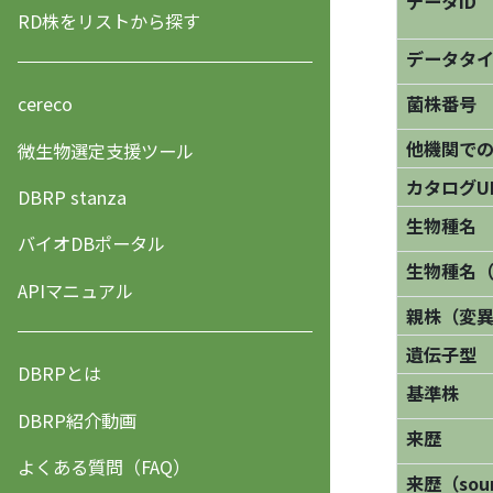
データID
RD株をリストから探す
データタ
菌株番号
cereco
他機関で
微生物選定支援ツール
カタログU
DBRP stanza
生物種名
バイオDBポータル
生物種名
APIマニュアル
親株（変
遺伝子型
DBRPとは
基準株
DBRP紹介動画
来歴
よくある質問（FAQ）
来歴（sourc