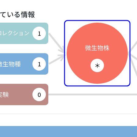
ている情報
コレクション
1
微生物株
微生物種
1
＊
実験
0