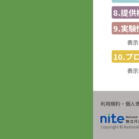
8.提
9.実験
表示
10.
表示
利用規約・個人
Copyright © National 