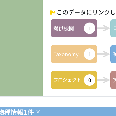
このデータにリンクし
提供機関
1
Taxonomy
1
プロジェクト
0
生物種情報
1件