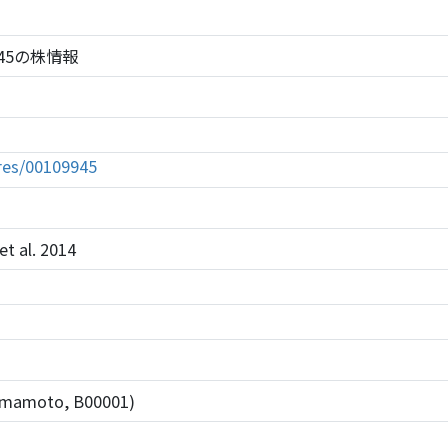
09945の株情報
tures/00109945
t al. 2014
 Yamamoto, B00001)