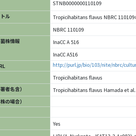
STNB0000000110109
イトル
Tropicihabitans flavus NBRC 110
NBRC 110109
の菌株情報
InaCC A 516
InaCC A516
http://purl.jp/bio/103/nite/nbrc/cul
RL
Tropicihabitans flavus
（著者名含）
Tropicihabitans flavus Hamada et al
異株の場合）
Yes