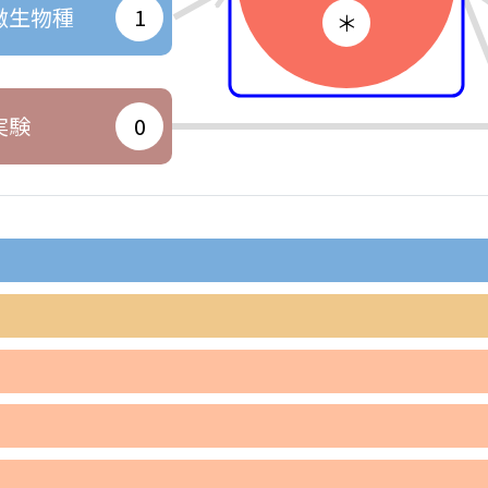
微生物種
1
＊
実験
0