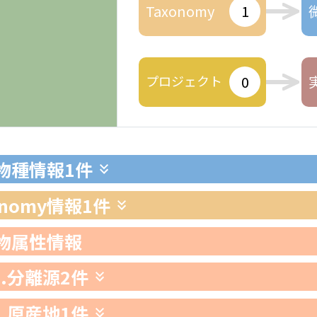
Taxonomy
1
プロジェクト
0
生物種情報
1件
xonomy情報
1件
生物属性情報
1.分離源
2件
2.原産地
1件