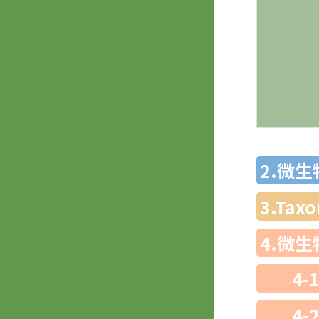
2.微
3.Ta
4.微
4-
4-