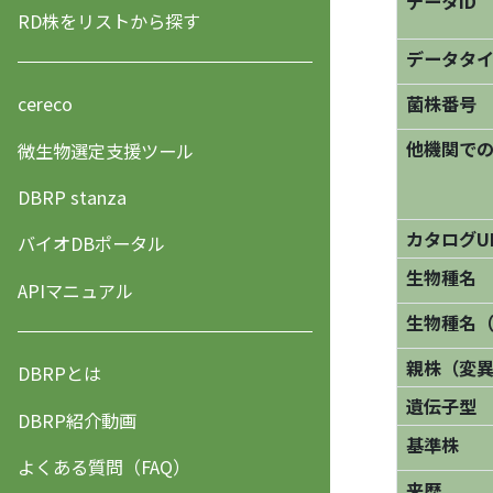
データID
RD株をリストから探す
データタ
菌株番号
cereco
他機関で
微生物選定支援ツール
DBRP stanza
カタログU
バイオDBポータル
生物種名
APIマニュアル
生物種名
親株（変
DBRPとは
遺伝子型
DBRP紹介動画
基準株
よくある質問（FAQ）
来歴