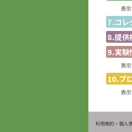
表示
7.コ
8.提
9.実験
表示
10.
表示
利用規約・個人