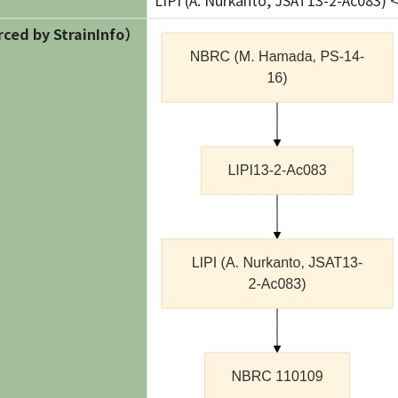
LIPI (A. Nurkanto, JSAT13-2-Ac083)
ed by StrainInfo）