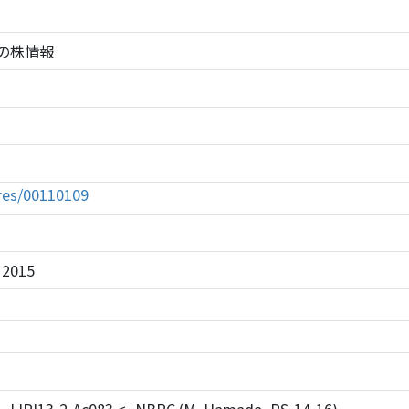
109の株情報
tures/00110109
. 2015