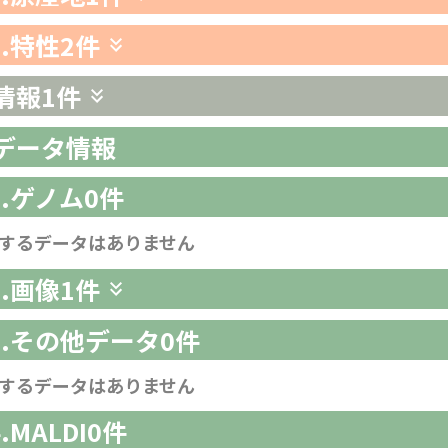
3.特性
2件
情報
1件
析データ情報
1.ゲノム
0件
するデータはありません
2.画像
1件
-3.その他データ
0件
するデータはありません
4.MALDI
0件