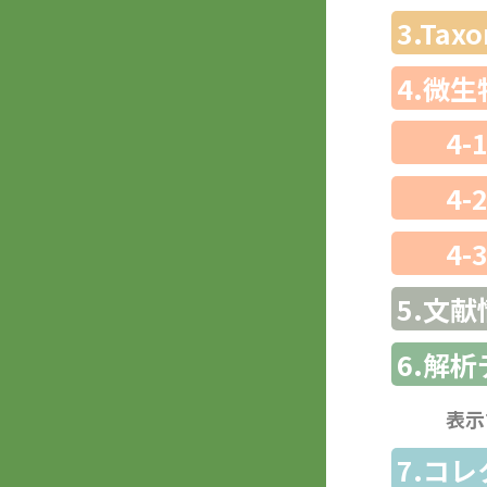
3.Ta
4.微
4-
4-
4-
5.文献
6.解
表示
7.コ