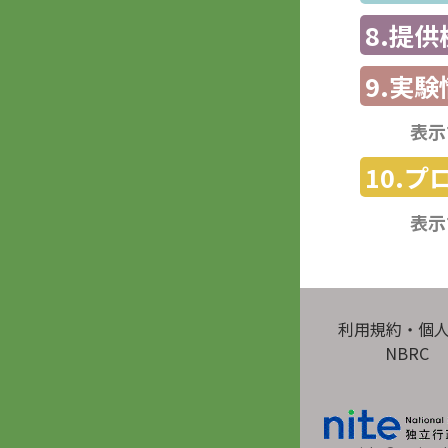
8.提
9.実験
表示
10.
表示
利用規約・個
NBRC