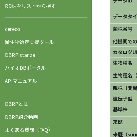
データID
RD株をリストから探す
データタ
菌株番号
cereco
他機関で
微生物選定支援ツール
カタログU
DBRP stanza
生物種名
バイオDBポータル
生物種名
APIマニュアル
親株（変
遺伝子型
DBRPとは
基準株
DBRP紹介動画
来歴
よくある質問（FAQ）
来歴（sourc