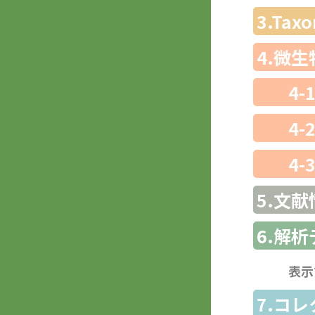
3.Ta
4.微
4-
4-
4-
5.文献
6.解
表示
7.コ