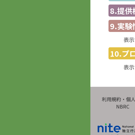
8.提
9.実験
表示
10.
表示
利用規約・個
NBRC