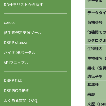
データID
RD株をリストから探す
データタ
菌株番号
cereco
他機関で
微生物選定支援ツール
カタログU
DBRP stanza
生物種名
バイオDBポータル
生物種名
APIマニュアル
親株（変
遺伝子型
DBRPとは
基準株
DBRP紹介動画
来歴
よくある質問（FAQ）
来歴（sourc