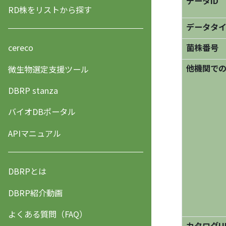
データID
RD株をリストから探す
データタ
菌株番号
cereco
他機関で
微生物選定支援ツール
DBRP stanza
バイオDBポータル
APIマニュアル
DBRPとは
DBRP紹介動画
よくある質問（FAQ）
カタログU