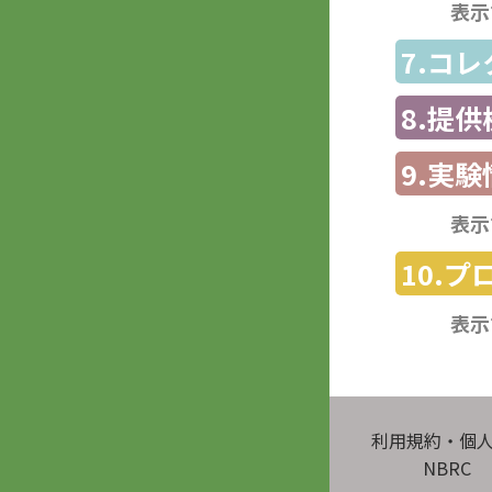
表示
7.コ
8.提
9.実験
表示
10.
表示
利用規約・個
NBRC