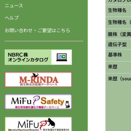
ニュース
生物種名
ヘルプ
生物種名
お問い合わせ・ご要望はこちら
親株（変
遺伝子型
基準株
来歴
来歴（sourc