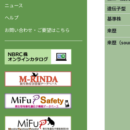
ニュース
遺伝子型
ヘルプ
基準株
お問い合わせ・ご要望はこちら
来歴
来歴（sourc