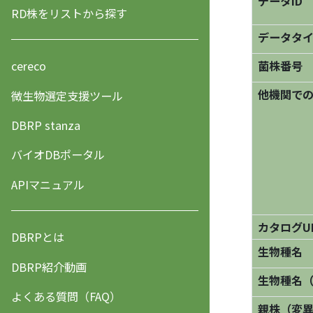
データID
RD株をリストから探す
データタ
菌株番号
cereco
他機関で
微生物選定支援ツール
DBRP stanza
バイオDBポータル
APIマニュアル
カタログU
DBRPとは
生物種名
DBRP紹介動画
生物種名
よくある質問（FAQ）
親株（変