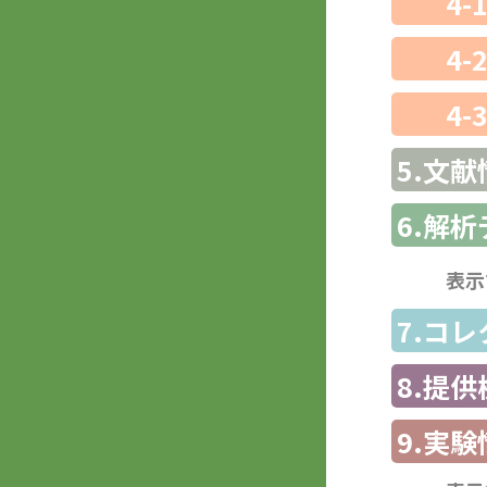
4-
4-
4-
5.文献
6.解
表示
7.コ
8.提
9.実験