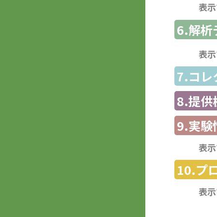
表示
6.解
表示
7.コ
8.提
9.実験
表示
10.
表示