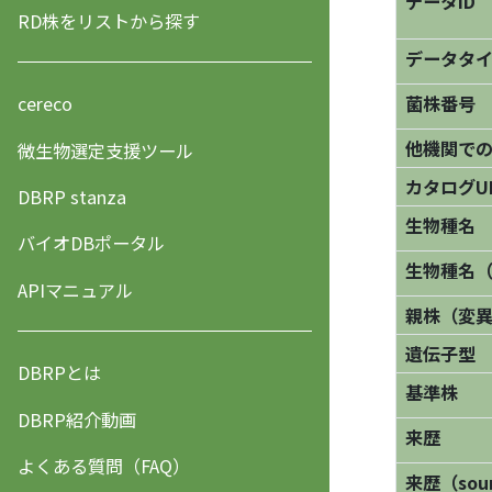
データID
RD株をリストから探す
データタ
菌株番号
cereco
他機関で
微生物選定支援ツール
カタログU
DBRP stanza
生物種名
バイオDBポータル
生物種名
APIマニュアル
親株（変
遺伝子型
DBRPとは
基準株
DBRP紹介動画
来歴
よくある質問（FAQ）
来歴（sourc