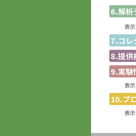
6.解
表示
7.コ
8.提
9.実験
表示
10.
表示