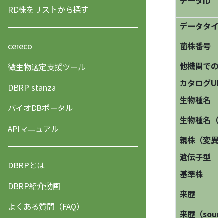
データID
RD株をリストから探す
データタ
菌株番号
cereco
他機関で
微生物選定支援ツール
カタログU
DBRP stanza
生物種名
バイオDBポータル
生物種名
APIマニュアル
親株（変
遺伝子型
DBRPとは
基準株
DBRP紹介動画
来歴
よくある質問（FAQ）
来歴（sourc