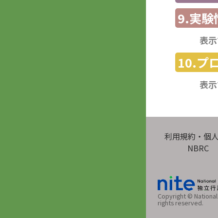
9.実験
表示
10.
表示
利用規約・個
NBRC
Copyright © National 
rights reserved.