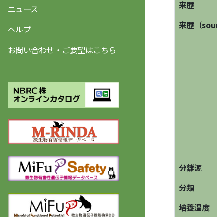
来歴
ニュース
来歴（sourc
ヘルプ
お問い合わせ・ご要望はこちら
分離源
分類
培養温度