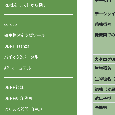
データID
RD株をリストから探す
データタ
菌株番号
cereco
他機関で
微生物選定支援ツール
DBRP stanza
バイオDBポータル
カタログU
APIマニュアル
生物種名
生物種名
DBRPとは
親株（変
DBRP紹介動画
遺伝子型
基準株
よくある質問（FAQ）