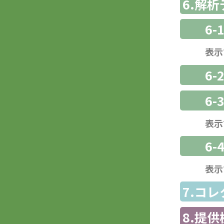
6.解
6-
表示
6-
6
表示
6-
表示
7.コ
8.提