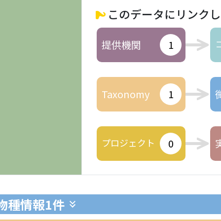
このデータにリンクし
提供機関
1
Taxonomy
1
プロジェクト
0
生物種情報
1件