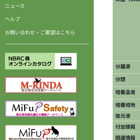
ニュース
ヘルプ
お問い合わせ・ご要望はこちら
分離源
分類
培養温度
培養培地
復元液
付加情報
関連情報