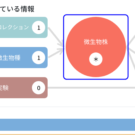
ている情報
コレクション
1
微生物株
微生物種
1
＊
実験
0