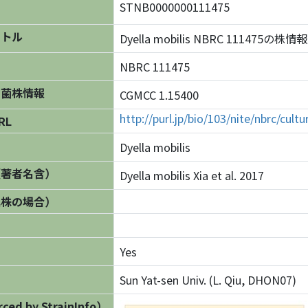
STNB0000000111475
イトル
Dyella mobilis NBRC 111475の株情報
NBRC 111475
の菌株情報
CGMCC 1.15400
http://purl.jp/bio/103/nite/nbrc/cul
RL
Dyella mobilis
（著者名含）
Dyella mobilis Xia et al. 2017
異株の場合）
Yes
Sun Yat-sen Univ. (L. Qiu, DHON07)
ed by StrainInfo）