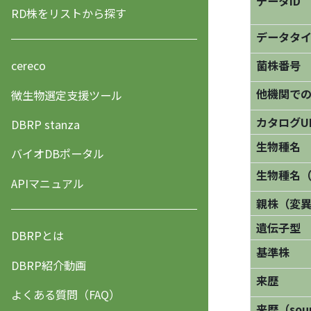
データID
RD株をリストから探す
データタ
菌株番号
cereco
他機関で
微生物選定支援ツール
カタログU
DBRP stanza
生物種名
バイオDBポータル
生物種名
APIマニュアル
親株（変
遺伝子型
DBRPとは
基準株
DBRP紹介動画
来歴
よくある質問（FAQ）
来歴（sourc