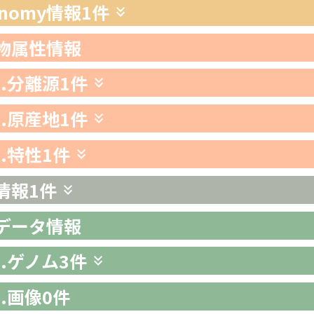
xonomy情報
1件
生物属性情報
1.分離源
1件
2.原産地
1件
3.特性
1件
情報
1件
析データ情報
1.ゲノム
3件
2.画像
0件