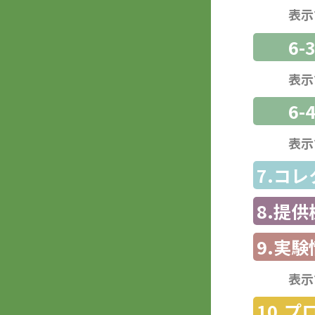
表示
6
表示
6-
表示
7.コ
8.提
9.実験
表示
10.