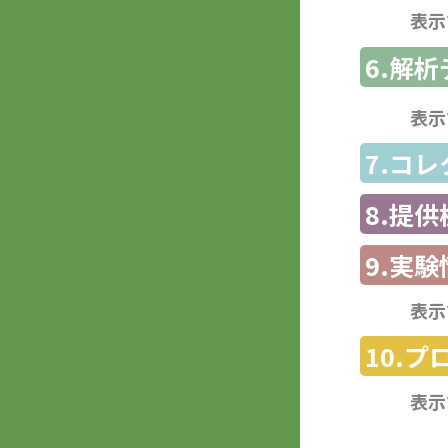
表示
6.解
表示
7.コ
8.提
9.実験
表示
10.
表示