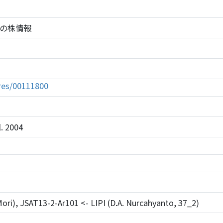
1800の株情報
tures/00111800
l. 2004
ori), JSAT13-2-Ar101 <- LIPI (D.A. Nurcahyanto, 37_2)