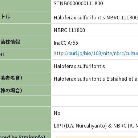
STNB0000000111800
イトル
Haloferax sulfurifontis NBRC 11
NBRC 111800
の菌株情報
InaCC Ar55
http://purl.jp/bio/103/nite/nbrc/cul
RL
Haloferax sulfurifontis
（著者名含）
Haloferax sulfurifontis Elshahed et a
異株の場合）
No
LIPI (D.A. Nurcahyanto) & NBRC (K. M
ed by StrainInfo）