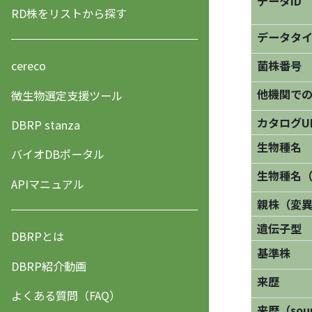
データID
RD株をリストから探す
データタ
菌株番号
cereco
他機関で
微生物選定支援ツール
カタログU
DBRP stanza
生物種名
バイオDBポータル
生物種名
APIマニュアル
親株（変
遺伝子型
DBRPとは
基準株
DBRP紹介動画
来歴
よくある質問（FAQ）
来歴（sourc