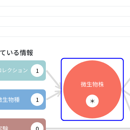
ている情報
コレクション
1
微生物株
微生物種
1
＊
実験
0