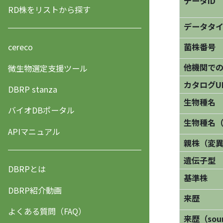
データID
RD株をリストから探す
データタ
菌株番号
cereco
他機関で
微生物選定支援ツール
カタログU
DBRP stanza
生物種名
バイオDBポータル
生物種名
APIマニュアル
親株（変
遺伝子型
DBRPとは
基準株
DBRP紹介動画
来歴
よくある質問（FAQ）
来歴（sourc