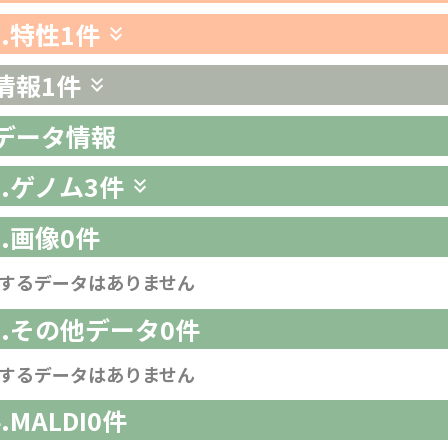
3.特性
1件
情報
1件
析データ情報
1.ゲノム
3件
2.画像
0件
するデータはありません
-3.その他データ
0件
するデータはありません
4.MALDI
0件