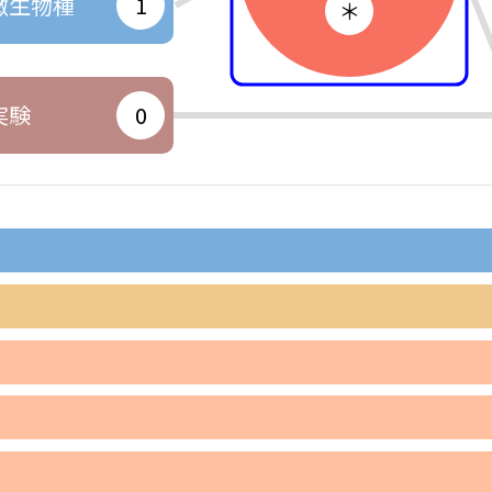
微生物種
1
＊
実験
0