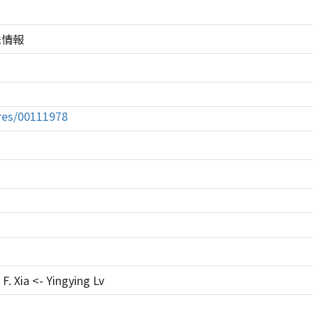
の株情報
tures/00111978
F. Xia <- Yingying Lv