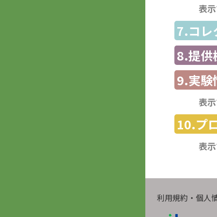
表示
7.コ
8.提
9.実験
表示
10.
表示
利用規約・個人