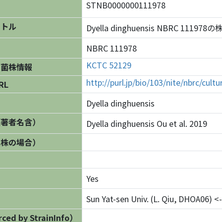
STNB0000000111978
イトル
Dyella dinghuensis NBRC 111978
NBRC 111978
KCTC 52129
の菌株情報
http://purl.jp/bio/103/nite/nbrc/cul
RL
Dyella dinghuensis
（著者名含）
Dyella dinghuensis Ou et al. 2019
異株の場合）
Yes
Sun Yat-sen Univ. (L. Qiu, DHOA06) <- 
ed by StrainInfo）