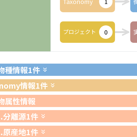
Taxonomy
1
プロジェクト
0
生物種情報
1件
xonomy情報
1件
生物属性情報
1.分離源
1件
2.原産地
1件