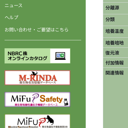
ニュース
分離源
ヘルプ
分類
お問い合わせ・ご要望はこちら
培養温度
培養培地
復元液
付加情報
関連情報