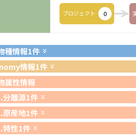
プロジェクト
0
生物種情報
1件
xonomy情報
1件
生物属性情報
1.分離源
1件
2.原産地
1件
3.特性
1件