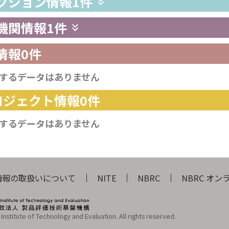
レクション情報
1件
供機関情報
1件
情報
0件
するデータはありません
プロジェクト情報
0件
するデータはありません
情報の取扱いについて
NITE
NBRC
NBRC オ
Institute of Technology and Evaluation. All rights reserved.