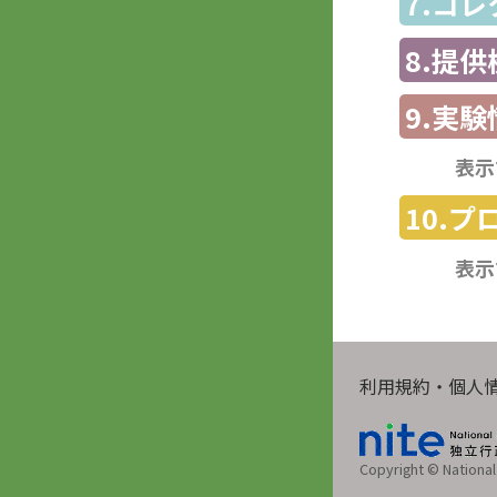
7.コ
8.提
9.実験
表示
10.
表示
利用規約・個人
Copyright © National 