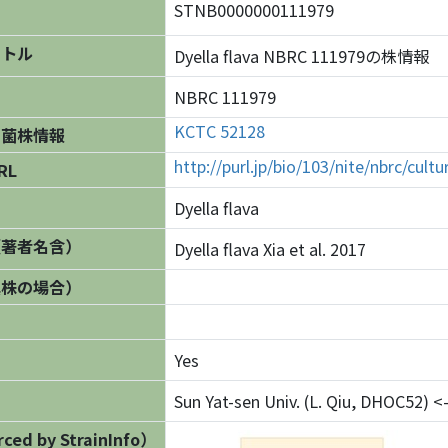
STNB0000000111979
イトル
Dyella flava NBRC 111979の株情報
NBRC 111979
KCTC 52128
の菌株情報
http://purl.jp/bio/103/nite/nbrc/cul
RL
Dyella flava
（著者名含）
Dyella flava Xia et al. 2017
異株の場合）
Yes
Sun Yat-sen Univ. (L. Qiu, DHOC52) <- 
ed by StrainInfo）