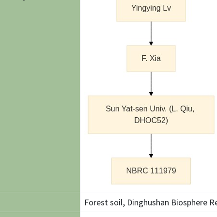
Forest soil, Dinghushan Biosphere 