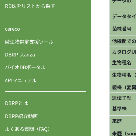
データID
RD株をリストから探す
データタ
菌株番号
cereco
他機関で
微生物選定支援ツール
カタログU
DBRP stanza
生物種名
バイオDBポータル
生物種名
APIマニュアル
親株（変
遺伝子型
DBRPとは
基準株
DBRP紹介動画
来歴
よくある質問（FAQ）
来歴（sourc