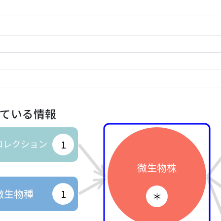
ている情報
コレクション
1
微生物株
微生物種
1
＊