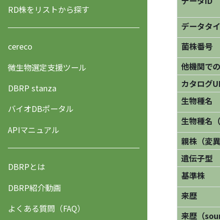
データID
RD株をリストから探す
データタ
菌株番号
cereco
他機関で
微生物選定支援ツール
カタログU
DBRP stanza
生物種名
バイオDBポータル
生物種名
APIマニュアル
親株（変
遺伝子型
DBRPとは
基準株
DBRP紹介動画
来歴
よくある質問（FAQ）
来歴（sourc