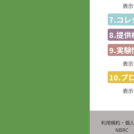
表示
7.コ
8.提
9.実験
表示
10.
表示
利用規約・個
NBRC