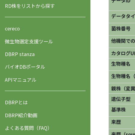
データID
RD株をリストから探す
データタ
菌株番号
cereco
他機関で
微生物選定支援ツール
カタログU
DBRP stanza
生物種名
バイオDBポータル
生物種名
APIマニュアル
親株（変
遺伝子型
DBRPとは
基準株
DBRP紹介動画
来歴
よくある質問（FAQ）
来歴（sourc