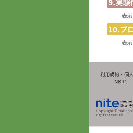
9.実験
表示
10.
表示
利用規約・個
NBRC
Copyright © National 
rights reserved.