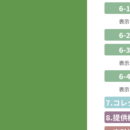
6-
表示
6-
6
表示
6-
表示
7.コ
8.提