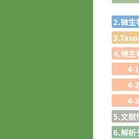
2.微
3.Ta
4.微
4-
4-
4-
5.文献
6.解