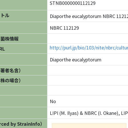
STNB0000000112129
イトル
Diaporthe eucalyptorum NBRC 1
NBRC 112129
の菌株情報
http://purl.jp/bio/103/nite/nbrc/cul
RL
Diaporthe eucalyptorum
（著者名含）
異株の場合）
No
LIPI (M. Ilyas) & NBRC (I. Okane), L
ed by StrainInfo）