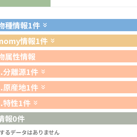
生物種情報
1件
xonomy情報
1件
生物属性情報
1.分離源
1件
2.原産地
1件
3.特性
1件
情報
0件
するデータはありません