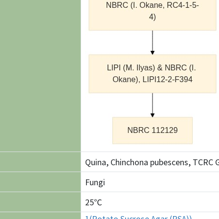
Quina, Chinchona pubescens, TCRC 
Fungi
25℃
1(Potato Sucrose Agar (PSA))