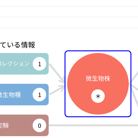
ている情報
コレクション
1
微生物株
微生物種
1
＊
実験
0