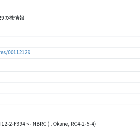
12129の株情報
tures/00112129
IPI12-2-F394 <- NBRC (I. Okane, RC4-1-5-4)