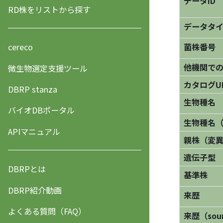
データID
RD株をリストから探す
データタ
菌株番号
cereco
他機関で
微生物選定支援ツール
カタログU
DBRP stanza
生物種名
バイオDBポータル
生物種名
APIマニュアル
親株（変
遺伝子型
DBRPとは
基準株
DBRP紹介動画
来歴
よくある質問（FAQ）
来歴（sourc