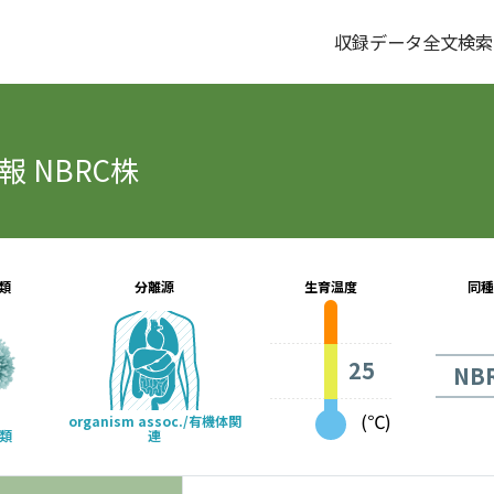
収録データ全文検索
 NBRC株