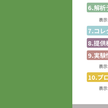
6.解
表示
7.コ
8.提
9.実験
表示
10.
表示