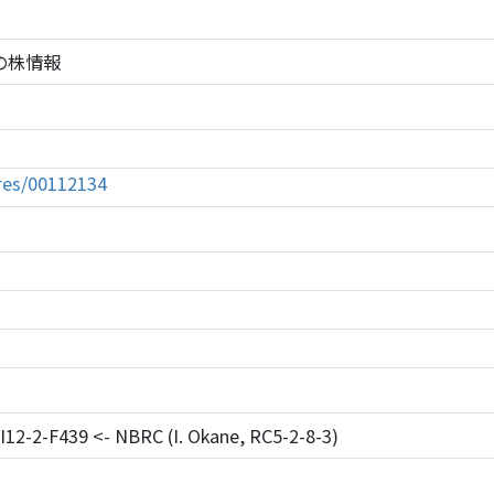
34の株情報
tures/00112134
IPI12-2-F439 <- NBRC (I. Okane, RC5-2-8-3)