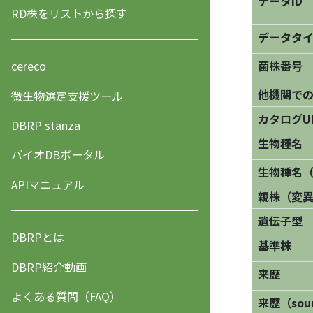
データID
RD株をリストから探す
データタ
菌株番号
cereco
他機関で
微生物選定支援ツール
カタログU
DBRP stanza
生物種名
バイオDBポータル
生物種名
APIマニュアル
親株（変
遺伝子型
DBRPとは
基準株
DBRP紹介動画
来歴
よくある質問（FAQ）
来歴（sourc