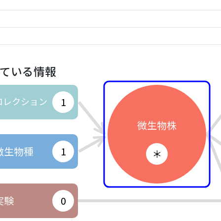
ている情報
コレクション
1
微生物株
微生物種
1
＊
実験
0