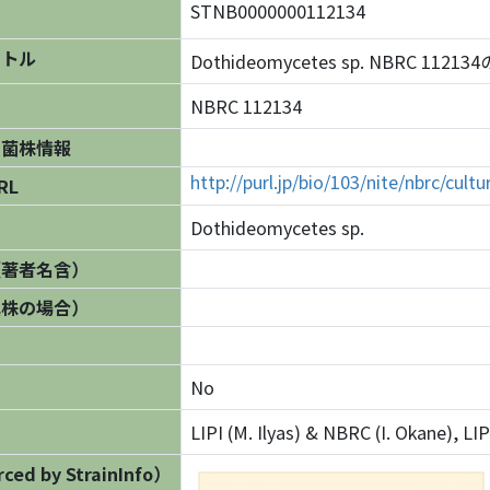
STNB0000000112134
イトル
Dothideomycetes sp. NBRC 1121
NBRC 112134
の菌株情報
http://purl.jp/bio/103/nite/nbrc/cul
RL
Dothideomycetes sp.
（著者名含）
異株の場合）
No
LIPI (M. Ilyas) & NBRC (I. Okane), L
ed by StrainInfo）