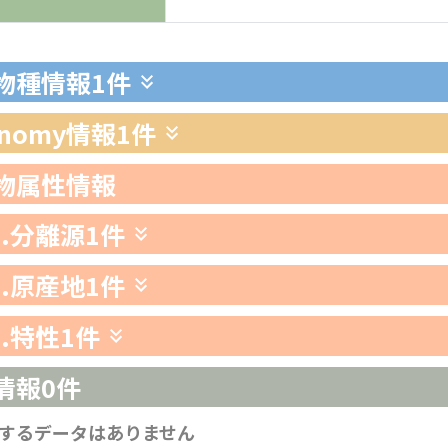
生物種情報
1件
xonomy情報
1件
生物属性情報
1.分離源
1件
2.原産地
1件
3.特性
1件
情報
0件
するデータはありません