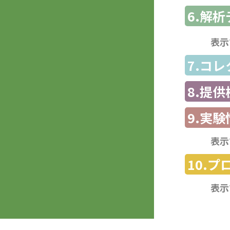
6.解
表示
7.コ
8.提
9.実験
表示
10.
表示