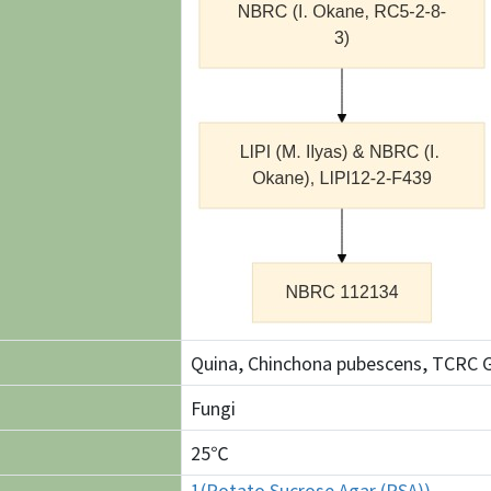
Quina, Chinchona pubescens, TCRC 
Fungi
25℃
1(Potato Sucrose Agar (PSA))