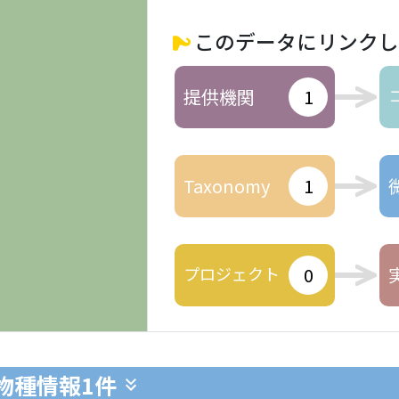
このデータにリンクし
提供機関
1
Taxonomy
1
プロジェクト
0
生物種情報
1件