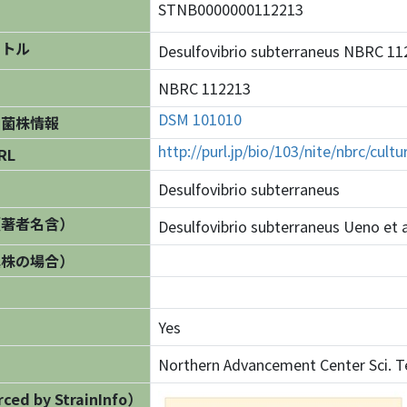
STNB0000000112213
イトル
Desulfovibrio subterraneus NBRC
NBRC 112213
DSM 101010
の菌株情報
http://purl.jp/bio/103/nite/nbrc/cul
RL
Desulfovibrio subterraneus
（著者名含）
Desulfovibrio subterraneus Ueno et a
異株の場合）
Yes
Northern Advancement Center Sci. T
ed by StrainInfo）