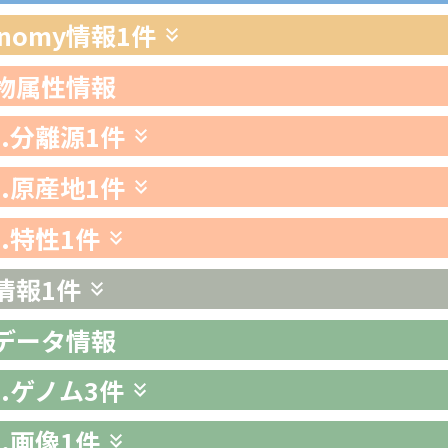
xonomy情報
1件
生物属性情報
1.分離源
1件
2.原産地
1件
3.特性
1件
情報
1件
析データ情報
1.ゲノム
3件
2.画像
1件