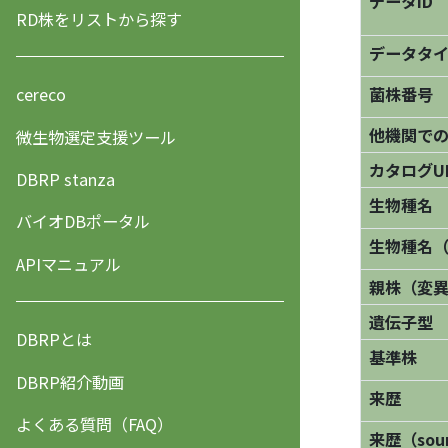
データID
RD株をリストから探す
データタ
菌株番号
cereco
他機関で
微生物選定支援ツール
カタログU
DBRP stanza
生物種名
バイオDBポータル
生物種名
APIマニュアル
親株（変
遺伝子型
DBRPとは
基準株
DBRP紹介動画
来歴
よくある質問（FAQ）
来歴（sourc