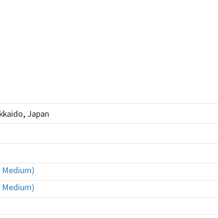
kkaido, Japan
er Medium)
er Medium)