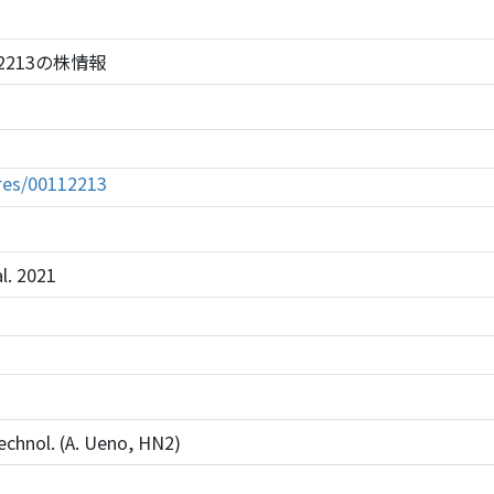
 112213の株情報
tures/00112213
l. 2021
echnol. (A. Ueno, HN2)