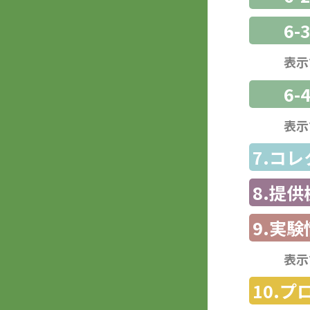
6
表示
6-
表示
7.コ
8.提
9.実験
表示
10.