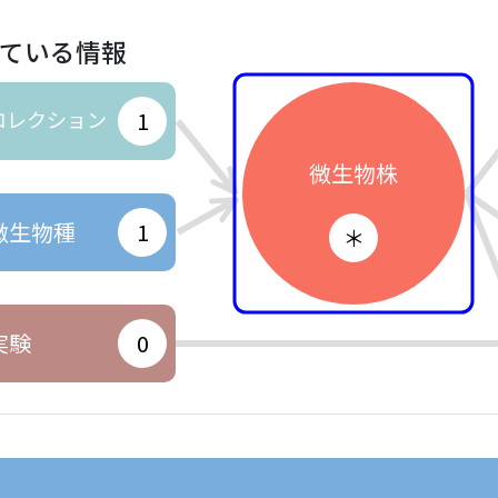
ている情報
コレクション
1
微生物株
微生物種
1
＊
実験
0