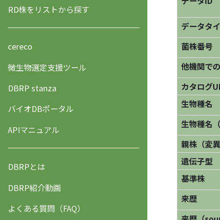
データID
RD株をリストから探す
データタ
菌株番号
cereco
他機関で
微生物選定支援ツール
カタログU
DBRP stanza
生物種名
バイオDBポータル
生物種名
APIマニュアル
親株（変
遺伝子型
DBRPとは
基準株
DBRP紹介動画
来歴
よくある質問（FAQ）
来歴（sourc