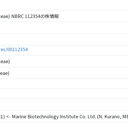
phyceae) NBRC 112354の株情報
tures/00112354
ceae)
ceae)
<- Marine Biotechnology Institute Co. Ltd. (N. Kurano, M