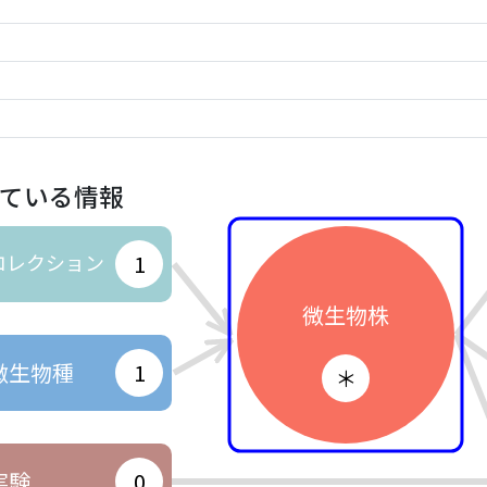
ている情報
コレクション
1
微生物株
微生物種
1
＊
実験
0