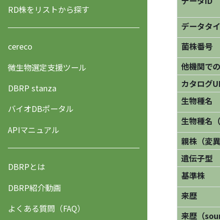
データID
RD株をリストから探す
データタ
菌株番号
cereco
他機関で
微生物選定支援ツール
カタログU
DBRP stanza
生物種名
バイオDBポータル
生物種名
APIマニュアル
親株（変
遺伝子型
DBRPとは
基準株
DBRP紹介動画
来歴
よくある質問（FAQ）
来歴（sourc