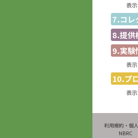
表示
7.コ
8.提
9.実験
表示
10.
表示
利用規約・個
NBRC