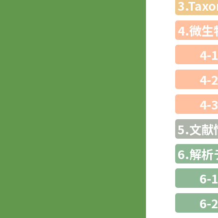
3.Ta
4.微
4-
4-
4-
5.文献
6.解
6-
6-