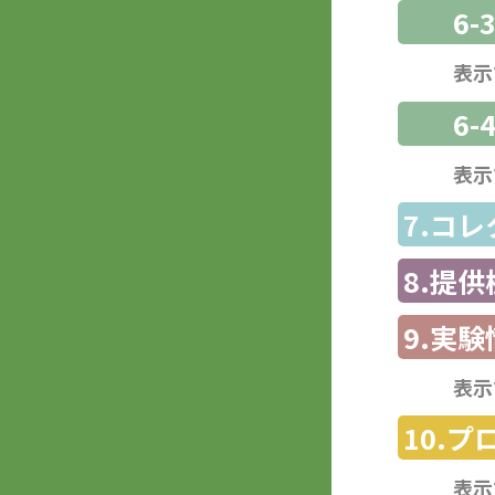
6
表示
6-
表示
7.コ
8.提
9.実験
表示
10.
表示