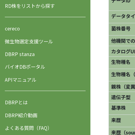
データID
RD株をリストから探す
データタ
菌株番号
cereco
他機関で
微生物選定支援ツール
カタログU
DBRP stanza
生物種名
バイオDBポータル
生物種名
APIマニュアル
親株（変
遺伝子型
DBRPとは
基準株
DBRP紹介動画
来歴
よくある質問（FAQ）
来歴（sourc