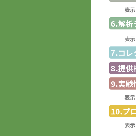
表示
6.解
表示
7.コ
8.提
9.実験
表示
10.
表示