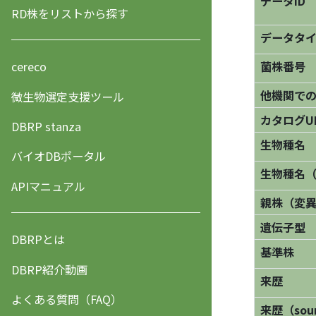
データID
RD株をリストから探す
データタ
菌株番号
cereco
他機関で
微生物選定支援ツール
カタログU
DBRP stanza
生物種名
バイオDBポータル
生物種名
APIマニュアル
親株（変
遺伝子型
DBRPとは
基準株
DBRP紹介動画
来歴
よくある質問（FAQ）
来歴（sourc