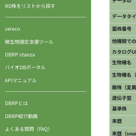
データID
RD株をリストから探す
データタ
菌株番号
cereco
他機関で
微生物選定支援ツール
カタログU
DBRP stanza
生物種名
バイオDBポータル
生物種名
APIマニュアル
親株（変
遺伝子型
DBRPとは
基準株
DBRP紹介動画
来歴
よくある質問（FAQ）
来歴（sourc