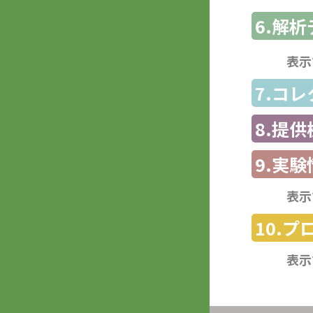
6.解
表示
7.コ
8.提
9.実験
表示
10.
表示