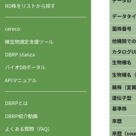
データID
RD株をリストから探す
データタ
菌株番号
cereco
他機関で
微生物選定支援ツール
カタログU
DBRP stanza
生物種名
バイオDBポータル
生物種名
APIマニュアル
親株（変
遺伝子型
DBRPとは
基準株
DBRP紹介動画
来歴
よくある質問（FAQ）
来歴（sourc