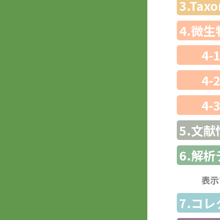
3.Ta
4.微
4-
4-
4-
5.文献
6.解
表示
7.コ