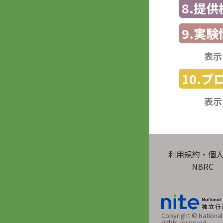
8.提
9.実験
表示
10.
表示
利用規約・個
NBRC
Copyright © National 
rights reserved.