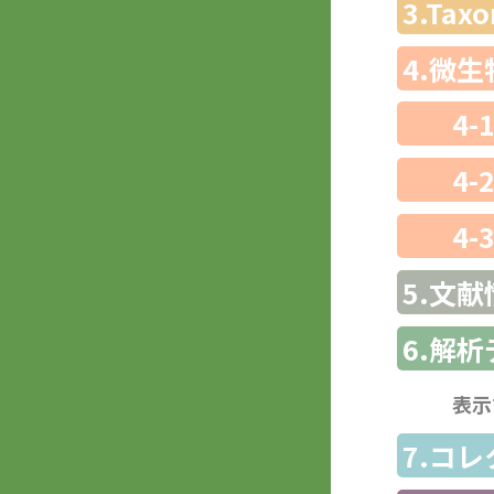
3.Ta
4.微
4-
4-
4-
5.文献
6.解
表示
7.コ