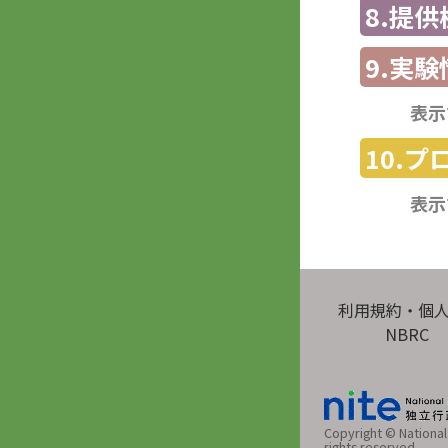
8.提
9.実験
表示
10.
表示
利用規約・個
NBRC
Copyright © National 
rights reserved.