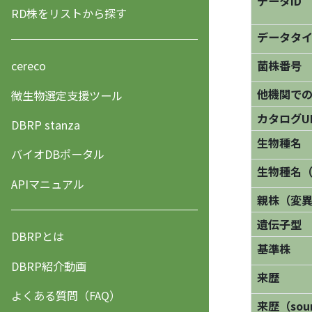
データID
RD株をリストから探す
データタ
菌株番号
cereco
他機関で
微生物選定支援ツール
カタログU
DBRP stanza
生物種名
バイオDBポータル
生物種名
APIマニュアル
親株（変
遺伝子型
DBRPとは
基準株
DBRP紹介動画
来歴
よくある質問（FAQ）
来歴（sourc